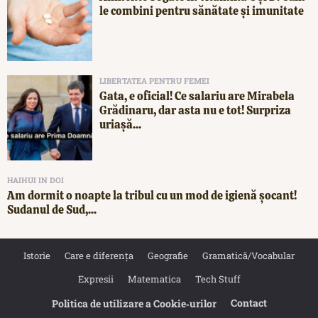
le combini pentru sănătate și imunitate
LIBERTATEA PENTRU FEMEI
Gata, e oficial! Ce salariu are Mirabela
Grădinaru, dar asta nu e tot! Surpriza
uriașă...
HAIHUI IN DOI
Am dormit o noapte la tribul cu un mod de igienă șocant!
Sudanul de Sud,...
Istorie
Care e diferența
Geografie
Gramatică/Vocabular
Expresii
Matematica
Tech Stuff
Contact
Politica de utilizare a Cookie‐urilor