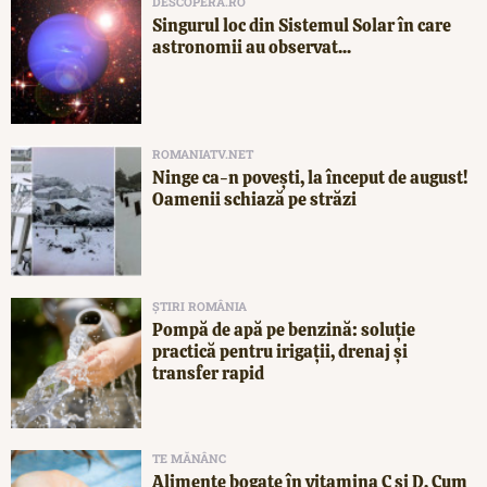
DESCOPERA.RO
Singurul loc din Sistemul Solar în care
astronomii au observat...
ROMANIATV.NET
Ninge ca-n povești, la început de august!
Oamenii schiază pe străzi
ȘTIRI ROMÂNIA
Pompă de apă pe benzină: soluție
practică pentru irigații, drenaj și
transfer rapid
TE MĂNÂNC
Alimente bogate în vitamina C și D. Cum