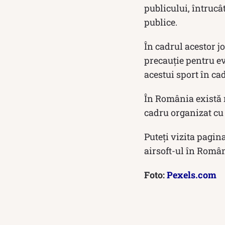
publicului, întrucât
publice.
În cadrul acestor jo
precauție pentru e
acestui sport în c
În România există n
cadru organizat cu 
Puteți vizita pagin
airsoft-ul în Român
Foto:
Pexels.com