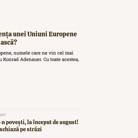
tența unei Uniuni Europene
iască?
opene, numele care ne vin cel mai
 Konrad Adenauer. Cu toate acestea,
NET
n povești, la început de august!
schiază pe străzi