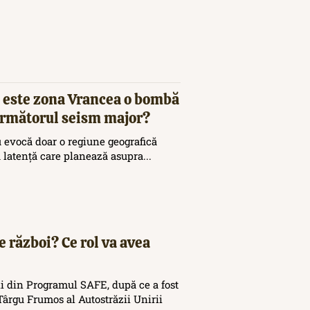
 este zona Vrancea o bombă
 următorul seism major?
 evocă doar o regiune geografică
ă latență care planează asupra...
e război? Ce rol va avea
i din Programul SAFE, după ce a fost
ârgu Frumos al Autostrăzii Unirii