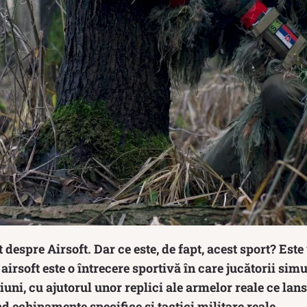
despre Airsoft. Dar ce este, de fapt, acest sport? Este
 airsoft este o întrecere sportivă în care jucătorii sim
uni, cu ajutorul unor replici ale armelor reale ce lans
nd echipamente specifice și tactici militare reale.