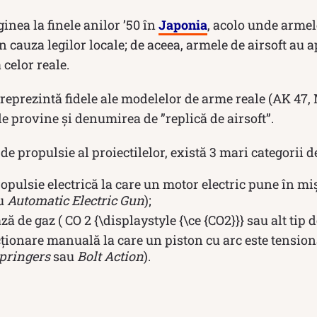
iginea la finele anilor ’50 în
Japonia
, acolo unde armel
in cauza legilor locale; de aceea, armele de airsoft au 
 celor reale.
t reprezintă fidele ale modelelor de arme reale (AK 47,
nde provine și denumirea de ”replică de airsoft”.
de propulsie al proiectilelor, există 3 mari categorii de
ropulsie electrică la care un motor electric pune în m
au
Automatic Electric Gun
);
ază de gaz ( CO 2 {\displaystyle {\ce {CO2}}} sau alt tip
cționare manuală la care un piston cu arc este tensio
pringers
sau
Bolt Action
).