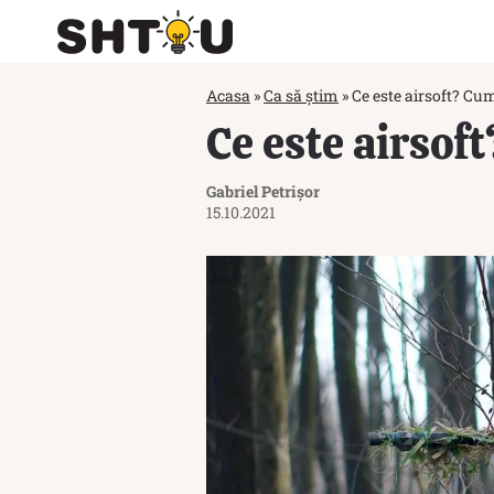
Acasa
»
Ca să știm
»
Ce este airsoft? Cum
Ce este airsof
Gabriel Petrișor
15.10.2021