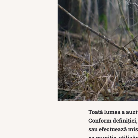
Toată lumea a auzit 
Conform definiției,
sau efectuează misi
ca muniție, utilizâ