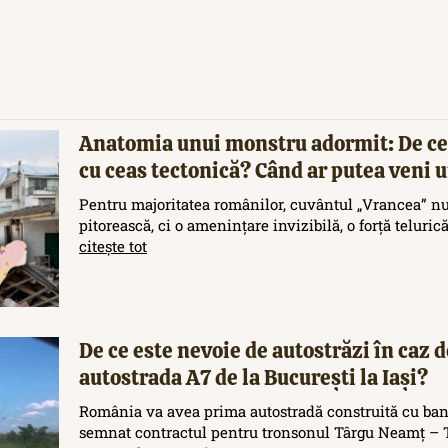
Anatomia unui monstru adormit: De ce
cu ceas tectonică? Când ar putea veni
Pentru majoritatea românilor, cuvântul „Vrancea” nu
pitorească, ci o amenințare invizibilă, o forță teluric
citește tot
De ce este nevoie de autostrăzi în caz d
autostrada A7 de la București la Iași?
România va avea prima autostradă construită cu ban
semnat contractul pentru tronsonul Târgu Neamț – T