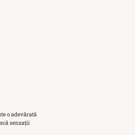
ste o adevărată
scă senzații