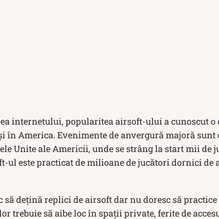
a internetului, popularitea airsoft-ului a cunoscut o
t și în America. Evenimente de anvergură majoră sunt 
ele Unite ale Americii, unde se strâng la start mii de ju
t-ul este practicat de milioane de jucători dornici de 
 să dețină replici de airsoft dar nu doresc să practice a
or trebuie să aibe loc în spații private, ferite de accesu