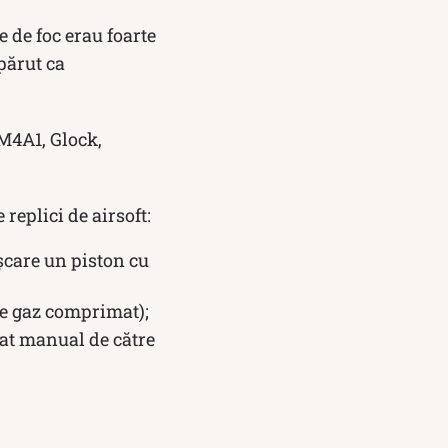
e de foc erau foarte
apărut ca
 M4A1, Glock,
 replici de airsoft:
ișcare un piston cu
 de gaz comprimat);
nat manual de către