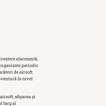
 creștere alarmantă,
organizate periodic
cători de airsoft.
aventură la nivel
irsoft, afișarea și
l larg al