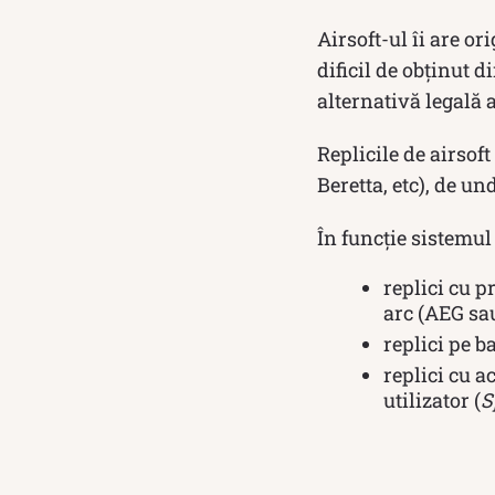
Airsoft-ul îi are or
dificil de obținut d
alternativă legală a
Replicile de airsof
Beretta, etc), de u
În funcție sistemul 
replici cu p
arc (AEG s
replici pe b
replici cu a
utilizator (
S