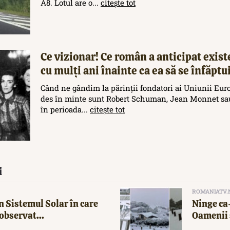
A8. Lotul are o...
citește tot
Ce vizionar! Ce român a anticipat exis
cu mulți ani înainte ca ea să se înfăptu
Când ne gândim la părinții fondatori ai Uniunii Eur
des în minte sunt Robert Schuman, Jean Monnet sau
în perioada...
citește tot
i
ROMANIATV.
n Sistemul Solar în care
Ninge ca-
observat...
Oamenii 