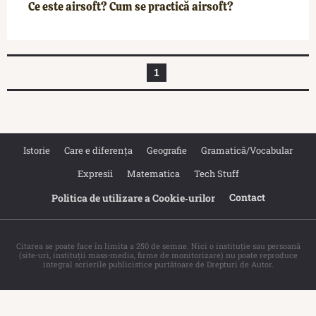
Ce este airsoft? Cum se practică airsoft?
1
Istorie
Care e diferența
Geografie
Gramatică/Vocabular
Expresii
Matematica
Tech Stuff
Contact
Politica de utilizare a Cookie‐urilor
Citarea se poate face în limita a 250 de semne. Nici o instituţie sau persoană
(site-uri, instituţii mass-media, firme de monitorizare) nu poate reproduce
integral scrierile publicistice purtătoare de Drepturi de Autor.