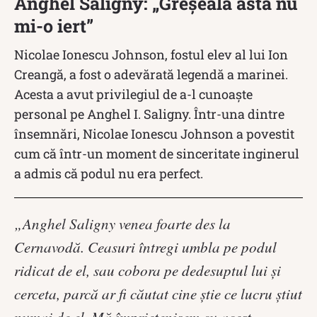
Anghel Saligny: „Greșeala asta nu
mi-o iert”
Nicolae Ionescu Johnson, fostul elev al lui Ion
Creangă, a fost o adevărată legendă a marinei.
Acesta a avut privilegiul de a-l cunoaște
personal pe Anghel I. Saligny. Într-una dintre
însemnări, Nicolae Ionescu Johnson a povestit
cum că într-un moment de sinceritate inginerul
a admis că podul nu era perfect.
„Anghel Saligny venea foarte des la
Cernavodă. Ceasuri întregi umbla pe podul
ridicat de el, sau cobora pe dedesuptul lui şi
cerceta, parcă ar fi căutat cine ştie ce lucru ştiut
numai de el. Mă împrietenisem cu acest