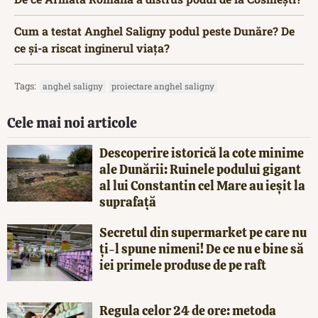
Cum a testat Anghel Saligny podul peste Dunăre? De
ce și-a riscat inginerul viața?
Tags:
anghel saligny
proiectare anghel saligny
Cele mai noi articole
Descoperire istorică la cote minime
ale Dunării: Ruinele podului gigant
al lui Constantin cel Mare au ieșit la
suprafață
Secretul din supermarket pe care nu
ți-l spune nimeni! De ce nu e bine să
iei primele produse de pe raft
Regula celor 24 de ore: metoda