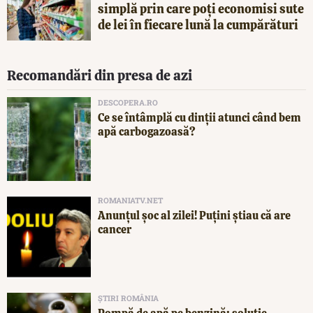
simplă prin care poți economisi sute
de lei în fiecare lună la cumpărături
Recomandări din presa de azi
DESCOPERA.RO
Ce se întâmplă cu dinții atunci când bem
apă carbogazoasă?
ROMANIATV.NET
Anunţul şoc al zilei! Puţini ştiau că are
cancer
ȘTIRI ROMÂNIA