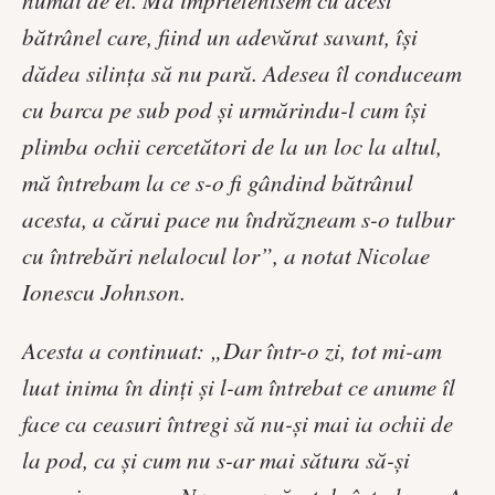
bătrânel care, fiind un adevărat savant, îşi
dădea silinţa să nu pară. Adesea îl conduceam
cu barca pe sub pod şi urmărindu-l cum îşi
plimba ochii cercetători de la un loc la altul,
mă întrebam la ce s-o fi gândind bătrânul
acesta, a cărui pace nu îndrăzneam s-o tulbur
cu întrebări nelalocul lor”, a notat Nicolae
Ionescu Johnson.
Acesta a continuat: „Dar într-o zi, tot mi-am
luat inima în dinţi şi l-am întrebat ce anume îl
face ca ceasuri întregi să nu-şi mai ia ochii de
la pod, ca şi cum nu s-ar mai sătura să-şi