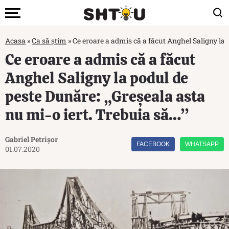
Acasa
»
Ca să știm
»
Ce eroare a admis că a făcut Anghel Saligny la 
Ce eroare a admis că a făcut
Anghel Saligny la podul de
peste Dunăre: „Greșeala asta
nu mi-o iert. Trebuia să…”
Gabriel Petrișor
FACEBOOK
WHATSAPP
01.07.2020