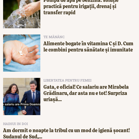
Pompă de apă pe benzină: soluție
practică pentru irigații, drenaj și
transfer rapid
TE MĂNÂNC
Alimente bogate în vitamina C și D. Cum
le combini pentru sănătate și imunitate
LIBERTATEA PENTRU FEMEI
Gata, e oficial! Ce salariu are Mirabela
Grădinaru, dar asta nu e tot! Surpriza
uriașă...
HAIHUI IN DOI
Am dormit o noapte la tribul cu un mod de igienă șocant!
Sudanul de Sud,...