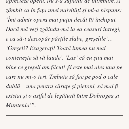
aprecieze opera. Nu s-a supărat de întrebare. A
zâmbit ca în faţa unei naivităţi şi mi-a răspuns:
‘Îmi admir opera mai puţin decât îţi închipui.
Dacă mă vezi zgâindu-mă la ea ceasuri întregi,
e ca să-i descopăr părţile slabe, greşelile’…
‘Greşeli? Exageraţi! Toată lumea nu mai
conteneşte să vă laude’. ‘Las’ că eu ştiu mai
bine ce greşeli am făcut! Şi este mai ales una pe
care nu mi-o iert. Trebuia să fac pe pod o cale
dublă – una pentru căruţe şi pietoni, să mai fi
existat şi o astfel de legătură între Dobrogea şi
Muntenia'”.