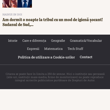
HAIHUI IN DOI
Am dormit o noapte la tribul cu un mod de igienă șocant!
Sudanul de Sud,...
Istorie
Care e diferența
Geografie
Gramatică/Vocabular
Expresii
Matematica
Tech Stuff
Contact
Politica de utilizare a Cookie‐urilor
Citarea se poate face în limita a 250 de semne. Nici o instituţie sau persoană
(site-uri, instituţii mass-media, firme de monitorizare) nu poate reproduce
integral scrierile publicistice purtătoare de Drepturi de Autor.