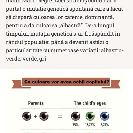
malul Mării Negre. Acel strămoș comun ar fi
purtat o mutație genetică spontană care a făcut
să dispară culoarea lor cafenie, dominantă,
pentru a da culoarea „albastră”. De-a lungul
timpului, mutația genetică s-ar fi răspândit în
rândul populației până a devenit astăzi o
particularitate cu numeroase variații: albastru-
verde, verde, gri.