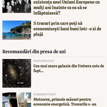
existența unei Uniuni Europene cu
mulți ani înainte ca ea să se
înfăptuiască?
5 trucuri prin care poți să
economisești bani buni într-o zi de
plajă
Recomandări din presa de azi
DESCOPERA.RO
Cea mai mare galaxie din Univers este de
fapt...
ROMANIATV.NET
Metrorex, primele măsuri pentru
economie energetică. Trenurile s-au