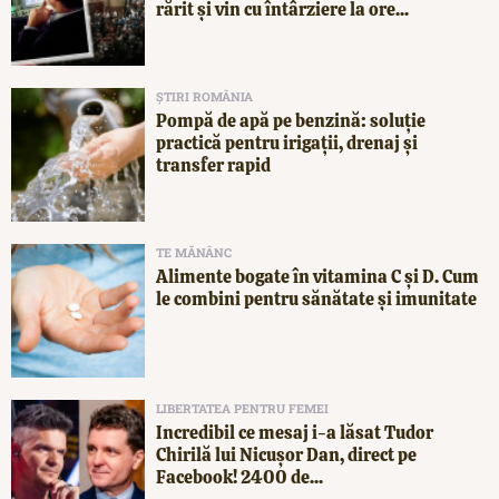
rărit și vin cu întârziere la ore...
ȘTIRI ROMÂNIA
Pompă de apă pe benzină: soluție
practică pentru irigații, drenaj și
transfer rapid
TE MĂNÂNC
Alimente bogate în vitamina C și D. Cum
le combini pentru sănătate și imunitate
LIBERTATEA PENTRU FEMEI
Incredibil ce mesaj i-a lăsat Tudor
Chirilă lui Nicușor Dan, direct pe
Facebook! 2400 de...