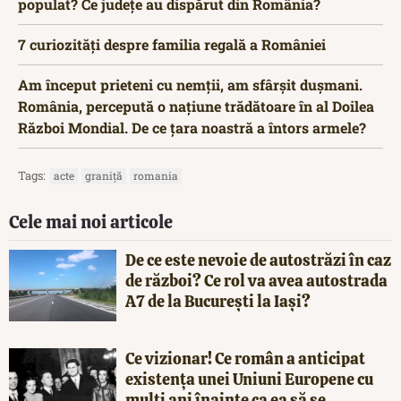
populat? Ce județe au dispărut din România?
7 curiozități despre familia regală a României
Am început prieteni cu nemții, am sfârșit dușmani.
România, percepută o națiune trădătoare în al Doilea
Război Mondial. De ce țara noastră a întors armele?
Tags:
acte
graniță
romania
Cele mai noi articole
De ce este nevoie de autostrăzi în caz
de război? Ce rol va avea autostrada
A7 de la București la Iași?
Ce vizionar! Ce român a anticipat
existența unei Uniuni Europene cu
mulți ani înainte ca ea să se