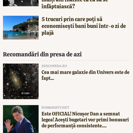
înfăptuiască?
5 trucuri prin care poți să
economisești bani buni într-o zi de
plajă
Recomandări din presa de azi
DESCOPERA.RO
Cea mai mare galaxie din Univers este de
fapt...
ROMANIATV.NET
Este OFICIAL! Nicușor Dan a semnat
legea! Acești bugetari vor primi bonusuri
de performanță consistente....