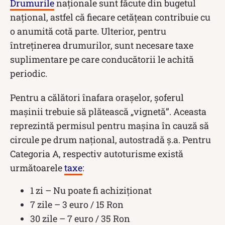
Drumurile
naționale sunt făcute din bugetul
național, astfel că fiecare cetățean contribuie cu
o anumită cotă parte. Ulterior, pentru
întreținerea drumurilor, sunt necesare taxe
suplimentare pe care conducătorii le achită
periodic.
Pentru a călători înafara orașelor, șoferul
mașinii trebuie să plătească „vignetă”. Aceasta
reprezintă permisul pentru mașina în cauză să
circule pe drum național, autostradă ș.a. Pentru
Categoria A, respectiv autoturisme există
următoarele
taxe
:
1 zi – Nu poate fi achiziționat
7 zile – 3 euro / 15 Ron
30 zile – 7 euro / 35 Ron