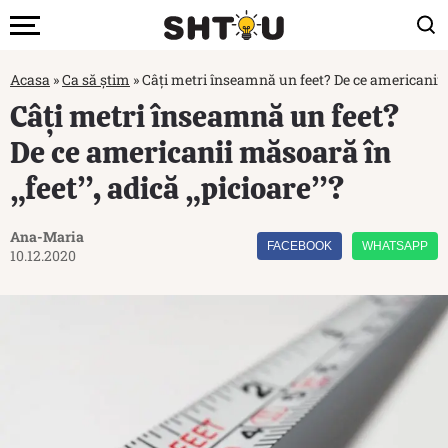
Acasa
»
Ca să știm
»
Câți metri înseamnă un feet? De ce americanii m
Câți metri înseamnă un feet?
De ce americanii măsoară în
„feet”, adică „picioare”?
Ana-Maria
FACEBOOK
WHATSAPP
10.12.2020