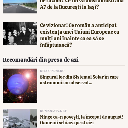
de război? Ce rol va avea autostrada
A7 de la București la Iași?
Ce vizionar! Ce român a anticipat
existența unei Uniuni Europene cu
mulți ani înainte ca ea să se
înfăptuiască?
Recomandări din presa de azi
DESCOPERA.RO
Singurul loc din Sistemul Solar în care
astronomii au observat...
ROMANIATV.NET
Ninge ca-n povești, la început de august!
Oamenii schiază pe străzi