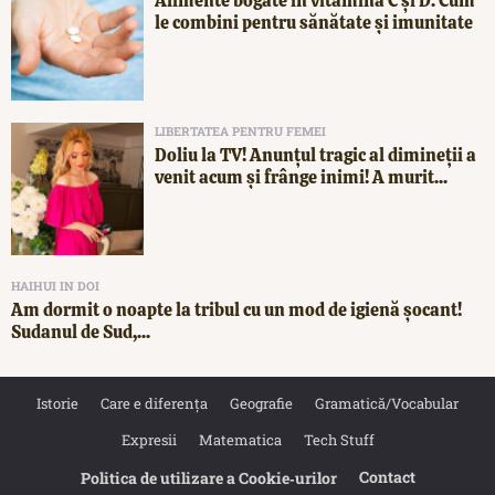
Alimente bogate în vitamina C și D. Cum
le combini pentru sănătate și imunitate
LIBERTATEA PENTRU FEMEI
Doliu la TV! Anunțul tragic al dimineții a
venit acum și frânge inimi! A murit...
HAIHUI IN DOI
Am dormit o noapte la tribul cu un mod de igienă șocant!
Sudanul de Sud,...
Istorie
Care e diferența
Geografie
Gramatică/Vocabular
Expresii
Matematica
Tech Stuff
Contact
Politica de utilizare a Cookie‐urilor