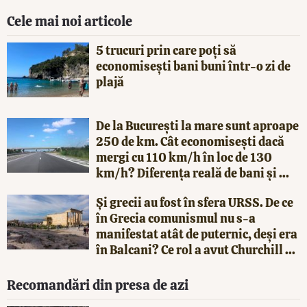
Cele mai noi articole
5 trucuri prin care poți să
economisești bani buni într-o zi de
plajă
De la București la mare sunt aproape
250 de km. Cât economisești dacă
mergi cu 110 km/h în loc de 130
km/h? Diferența reală de bani și ...
Și grecii au fost în sfera URSS. De ce
în Grecia comunismul nu s-a
manifestat atât de puternic, deși era
în Balcani? Ce rol a avut Churchill ...
Recomandări din presa de azi