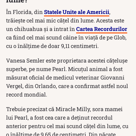
În Florida, din
Statele Unite ale Americii
,
trăiește cel mai mic cățel din lume. Acesta este
un chihuahua și a intrat în
Cartea Recordurilor
ca fiind cel mai scund câine în viață de pe Glob,
cu o înălțime de doar 9,11 centimetri.
Vanesa Semler este proprietara acestei cățelușe
superbe, pe nume Pearl. Micuțul animal a fost
măsurat oficial de medicul veterinar Giovanni
Vergel, din Orlando, care a confirmat astfel noul
record mondial.
Trebuie precizat că Miracle Milly, sora mamei
lui Pearl, a fost cea care a deținut recordul
anterior pentru cel mai scund cățel din lume, cu
o înălțime de 9,65 de centimetri. Din păcate,