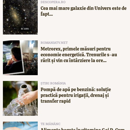
DESCOPERA.RO
Cea mai mare galaxie din Univers este de
fapt...
ROMANIATV.NET
Metrorex, primele măsuri pentru
economie energetică. Trenurile s-au
rărit și vin cu întârziere la ore...
ȘTIRI ROMÂNIA
Pompă de apă pe benzină: soluție
practică pentru irigații, drenaj și
transfer rapid
TE MĂNÂNC