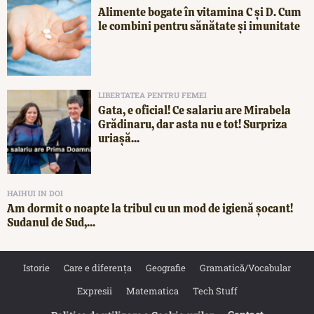
Alimente bogate în vitamina C și D. Cum
le combini pentru sănătate și imunitate
LIBERTATEA PENTRU FEMEI
Gata, e oficial! Ce salariu are Mirabela
Grădinaru, dar asta nu e tot! Surpriza
uriașă...
HAIHUI IN DOI
Am dormit o noapte la tribul cu un mod de igienă șocant!
Sudanul de Sud,...
Istorie
Care e diferența
Geografie
Gramatică/Vocabular
Expresii
Matematica
Tech Stuff