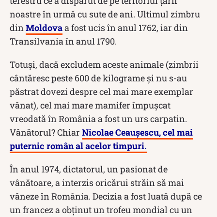
terestru ce a dispărut de pe teritoriul țării
noastre în urmă cu sute de ani. Ultimul zimbru
din
Moldova
a fost ucis în anul 1762, iar din
Transilvania în anul 1790.
Totuși, dacă excludem aceste animale (zimbrii
cântăresc peste 600 de kilograme și nu s-au
păstrat dovezi despre cel mai mare exemplar
vânat), cel mai mare mamifer împușcat
vreodată în România a fost un urs carpatin.
Vânătorul? Chiar
Nicolae Ceaușescu, cel mai
puternic român al acelor timpuri.
În anul 1974, dictatorul, un pasionat de
vânătoare, a interzis oricărui străin să mai
vâneze în România. Decizia a fost luată după ce
un francez a obţinut un trofeu mondial cu un