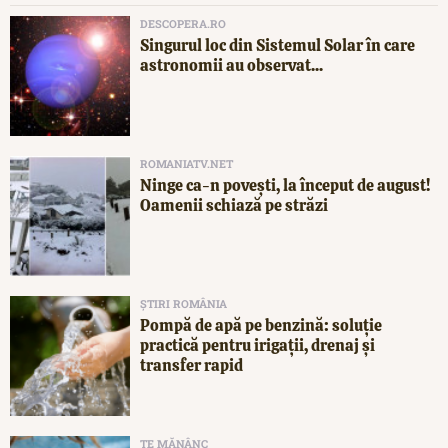
DESCOPERA.RO
Singurul loc din Sistemul Solar în care
astronomii au observat...
ROMANIATV.NET
Ninge ca-n povești, la început de august!
Oamenii schiază pe străzi
ȘTIRI ROMÂNIA
Pompă de apă pe benzină: soluție
practică pentru irigații, drenaj și
transfer rapid
TE MĂNÂNC