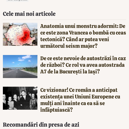
Cele mai noi articole
Anatomia unui monstru adormit: De
ce este zona Vrancea o bombă cu ceas
tectonică? Când ar putea veni
următorul seism major?
De ce este nevoie de autostrăzi în caz
de război? Ce rol va avea autostrada
A7 de la București la Iași?
Ce vizionar! Ce român a anticipat
existența unei Uniuni Europene cu
mulți ani înainte ca ea să se
înfăptuiască?
Recomandări din presa de azi