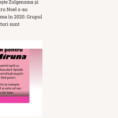
ește Zolgensma și
ntru Noel s-au
nsma în 2020. Grupul
sturi sunt