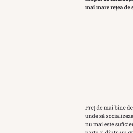
mai mare rețea de s
Preț de mai bine de
unde să socializeze 
nu mai este suficie
parte și dintr-un g