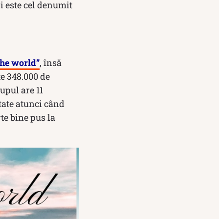
i este cel denumit
the world”
, însă
e 348.000 de
upul are 11
tate atunci când
te bine pus la