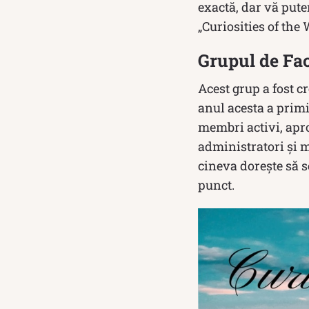
exactă, dar vă pute
„Curiosities of the 
Grupul de Fac
Acest grup a fost c
anul acesta a prim
membri activi, apro
administratori și m
cineva dorește să s
punct.