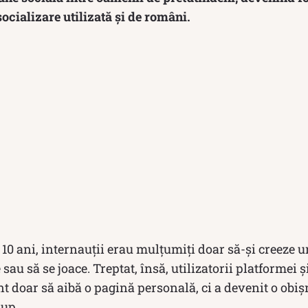
ocializare utilizată și de români.
 10 ani, internauții erau mulțumiți doar să-și creeze 
sau să se joace. Treptat, însă, utilizatorii platformei 
nt doar să aibă o pagină personală, ci a devenit o obiș
rup.