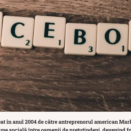
eat în anul 2004 de către antreprenorul american Ma
une socială între oamenii de pretutindeni, devenind f