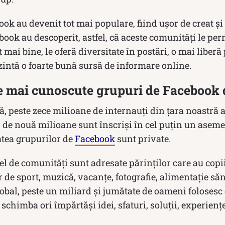
ok au devenit tot mai populare, fiind uşor de creat şi
ebook au descoperit, astfel, că aceste comunități le per
mai bine, le oferă diversitate în postări, o mai liberă
intă o foarte bună sursă de informare online.
le mai cunoscute grupuri de Facebook
, peste zece milioane de internauți din țara noastră 
r de nouă milioane sunt înscriși în cel puțin un asem
atea grupurilor de
Facebook
sunt private.
el de comunități sunt adresate părinților care au copii
r de sport, muzică, vacanțe, fotografie, alimentație să
 global, peste un miliard şi jumătate de oameni folosesc
schimba ori împărtăși idei, sfaturi, soluții, experiențe