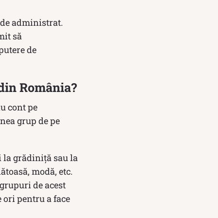
 de administrat.
mit să
 putere de
 din România?
au cont pe
enea grup de pe
 la grădiniță sau la
nătoasă, modă, etc.
 grupuri de acest
 ori pentru a face