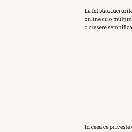
La fel stau lucruril
online cu o mulțim
o creșere semnific
În ceea ce privește