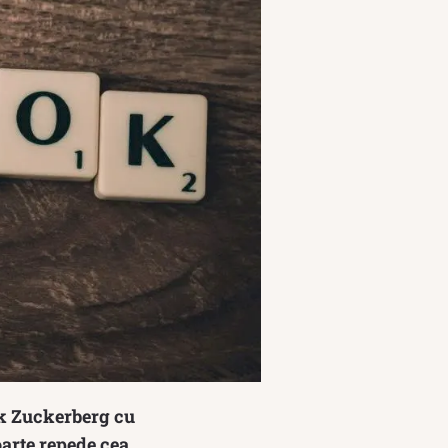
rk Zuckerberg cu
oarte repede cea