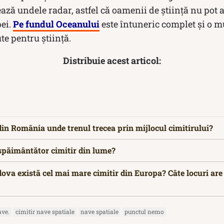
ză undele radar, astfel că oamenii de știință nu pot af
pei.
Pe fundul Oceanului
este întuneric complet și o m
te pentru știință.
Distribuie acest articol:
 din România unde trenul trecea prin mijlocul cimitirului?
spăimântător cimitir din lume?
ova există cel mai mare cimitir din Europa? Câte locuri are
ave.
cimitir nave spatiale
nave spatiale
punctul nemo