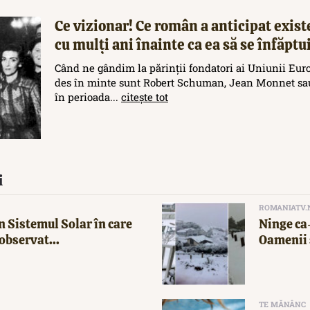
Ce vizionar! Ce român a anticipat exis
cu mulți ani înainte ca ea să se înfăptu
Când ne gândim la părinții fondatori ai Uniunii Eur
des în minte sunt Robert Schuman, Jean Monnet sau
în perioada...
citește tot
i
ROMANIATV.
n Sistemul Solar în care
Ninge ca-
observat...
Oamenii 
TE MĂNÂNC