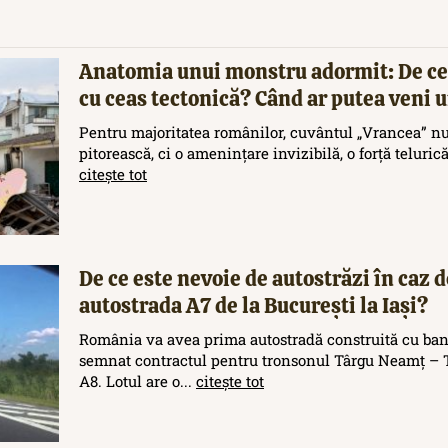
Anatomia unui monstru adormit: De ce
cu ceas tectonică? Când ar putea veni
Pentru majoritatea românilor, cuvântul „Vrancea” nu
pitorească, ci o amenințare invizibilă, o forță teluric
citește tot
De ce este nevoie de autostrăzi în caz d
autostrada A7 de la București la Iași?
România va avea prima autostradă construită cu ban
semnat contractul pentru tronsonul Târgu Neamț – T
A8. Lotul are o...
citește tot