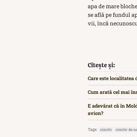
apa de mare blochea
se află pe fundul a
vii, încă necunoscu
Citește și:
Care este localitatea
Cum arată cel mai în
E adevărat că în Mold
avion?
Tags:
cimitir
cimitir de n