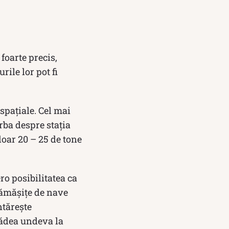
foarte precis,
rile lor pot fi
spaţiale. Cel mai
rba despre stația
doar 20 – 25 de tone
ro posibilitatea ca
rămășițe de nave
ntăreşte
 cădea undeva la