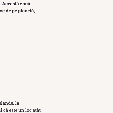
e. Această zonă
oc de pe planetă,
elande, la
 că este un loc atât