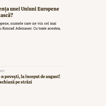
tența unei Uniuni Europene
iască?
opene, numele care ne vin cel mai
 Konrad Adenauer. Cu toate acestea,
NET
n povești, la început de august!
schiază pe străzi