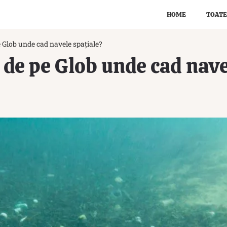
HOME
TOATE
e Glob unde cad navele spațiale?
l de pe Glob unde cad nave