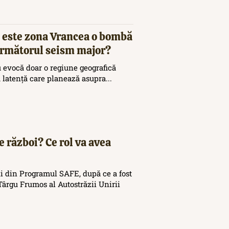
 este zona Vrancea o bombă
 următorul seism major?
 evocă doar o regiune geografică
ă latență care planează asupra...
e război? Ce rol va avea
i din Programul SAFE, după ce a fost
ârgu Frumos al Autostrăzii Unirii