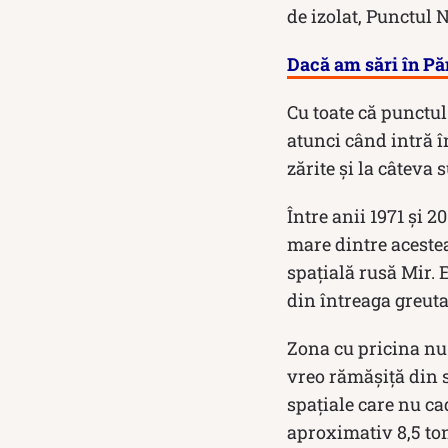
de izolat, Punctul 
Dacă am sări în Pă
Cu toate că punctul
atunci când intră în
zărite și la câteva 
Între anii 1971 şi 
mare dintre acestea
spațială rusă Mir. 
din întreaga greuta
Zona cu pricina nu 
vreo rămășiță din 
spațiale care nu ca
aproximativ 8,5 ton