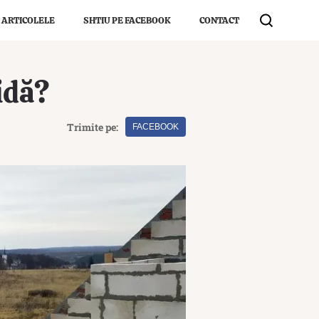
 ARTICOLELE
SHTIU PE FACEBOOK
CONTACT
idă?
Trimite pe:
FACEBOOK