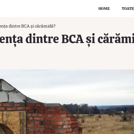
HOME
TOATE
rența dintre BCA și cărămidă?
rența dintre BCA și cărăm