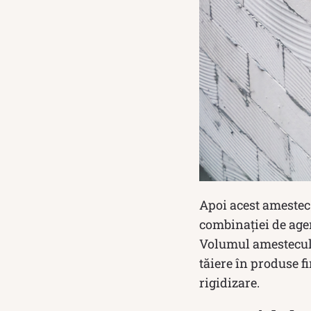
Apoi acest amestec 
combinației de agen
Volumul amestecului
tăiere în produse f
rigidizare.