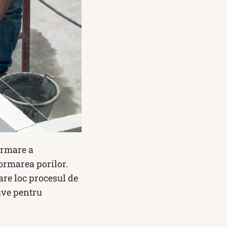
urmare a
formarea porilor.
are loc procesul de
ave pentru