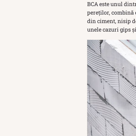
BCA este unul dintr
pereților, combină 
din ciment, nisip de
unele cazuri gips ș