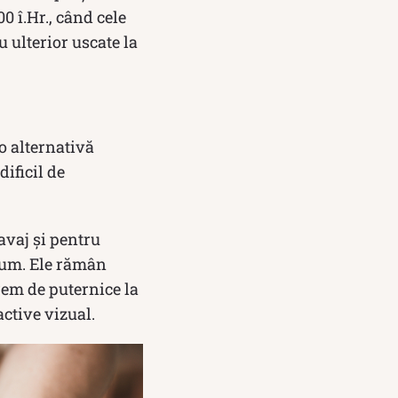
0 î.Hr., când cele
 ulterior uscate la
o alternativă
ificil de
avaj și pentru
fum. Ele rămân
rem de puternice la
active vizual.