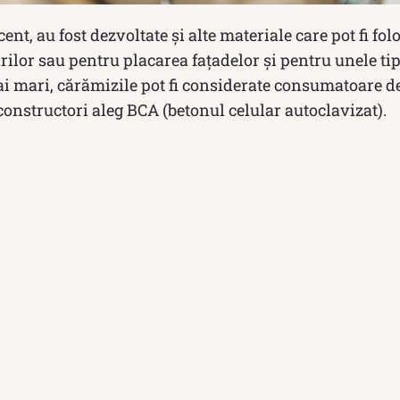
cent, au fost dezvoltate și alte materiale care pot fi fol
rilor sau pentru placarea fațadelor și pentru unele tipu
ai mari, cărămizile pot fi considerate consumatoare d
 constructori aleg BCA (betonul celular autoclavizat).