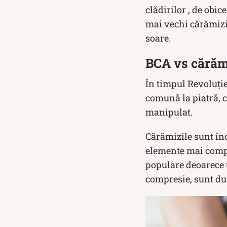
clădirilor , de obic
mai vechi cărămizi 
soare.
BCA vs cără
În timpul Revoluție
comună la piatră, c
manipulat.
Cărămizile sunt înc
elemente mai compl
populare deoarece u
compresie, sunt dura