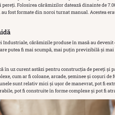
ei pereți. Folosirea cărămizilor datează dinainte de 7.00
au fost formate din noroi turnat manual. Acestea erau
midă
i Industriale, cărămizile produse în masă au devenit 
are putea fi mai scumpă, mai puțin previzibilă și mai d
ă în uz curent astăzi pentru construcția de pereți și p
exe, cum ar fi coloane, arcade, șeminee și coșuri de 
nele sunt relativ mici și ușor de manevrat, pot fi ext
bile, pot fi construite în forme complexe și pot fi atr