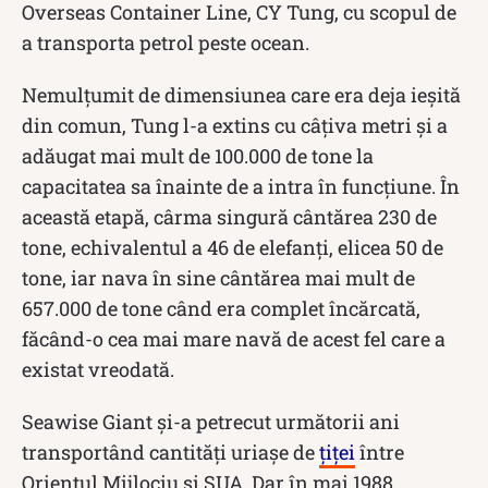
Overseas Container Line, CY Tung, cu scopul de
a transporta petrol peste ocean.
Nemulțumit de dimensiunea care era deja ieșită
din comun, Tung l-a extins cu câțiva metri și a
adăugat mai mult de 100.000 de tone la
capacitatea sa înainte de a intra în funcțiune. În
această etapă, cârma singură cântărea 230 de
tone, echivalentul a 46 de elefanți, elicea 50 de
tone, iar nava în sine cântărea mai mult de
657.000 de tone când era complet încărcată,
făcând-o cea mai mare navă de acest fel care a
existat vreodată.
Seawise Giant și-a petrecut următorii ani
transportând cantități uriașe de
țiței
între
Orientul Mijlociu și SUA. Dar în mai 1988,