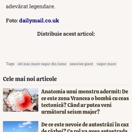
adevărat legendare.
Foto:
dailymail.co.uk
Distribuie acest articol:
Tags:
cel mai mare vapor din lume
seawise giant
vapor mare
Cele mai noi articole
Anatomia unui monstru adormit: De
ce este zona Vrancea o bombă cu ceas
tectonică? Când ar putea veni
următorul seism major?
De ce este nevoie de autostrăzi în caz
de război? Ce rol va avea autostrada