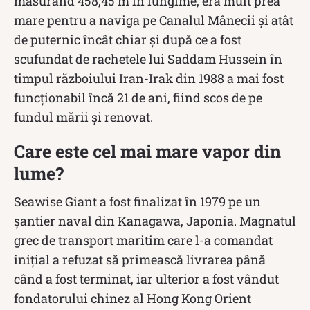
măsurând 458,45 m în lungime, era mult prea
mare pentru a naviga pe Canalul Mânecii și atât
de puternic încât chiar și după ce a fost
scufundat de rachetele lui Saddam Hussein în
timpul războiului Iran-Irak din 1988 a mai fost
funcționabil încă 21 de ani, fiind scos de pe
fundul mării și renovat.
Care este cel mai mare vapor din
lume?
Seawise Giant a fost finalizat în 1979 pe un
șantier naval din Kanagawa, Japonia. Magnatul
grec de transport maritim care l-a comandat
inițial a refuzat să primească livrarea până
când a fost terminat, iar ulterior a fost vândut
fondatorului chinez al Hong Kong Orient