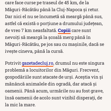
care face curse pe traseul de 45 km, de la
Măguri-Răcătău până la Cluj-Napoca şi retur.
Dar nici el nu se încumetă să meargă până sus,
astfel că există o porţiune a drumului judeţean,
de vreo 7 km neasfaltată.
Copiii
care sunt
nevoiți să meargă la școală merg până în
Măguri-Răcătău, pe jos sau cu mașinile, dacă se
ivește cineva, până la cursă.
Potrivit
gazetadecluj.ro
, drumul nu este singura
problemă a locuitorilor din Măguri. Frecvent,
gospodăriile sunt atacate de urși. Aceștia vin și
mănâncă animalele din ogradă, dar atacă și
oamenii. Până acum, urmările nu au fost grave,
însă oamenii de acolo sunt vizibil disperați, de
la mic la mare.