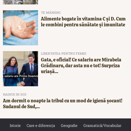
TE MĂNÂNC
Alimente bogate în vitamina C și D. Cum
le combini pentru sănătate și imunitate
LIBERTATEA PENTRU FEMEI
Gata, e oficial! Ce salariu are Mirabela
Grădinaru, dar asta nu e tot! Surpriza
uriașă...
HAIHUI IN DOI
Am dormit o noapte la tribul cu un mod de igienă șocant!
Sudanul de Sud,...
Istorie
Care e diferența
Geografie
Gramatică/Vocabular