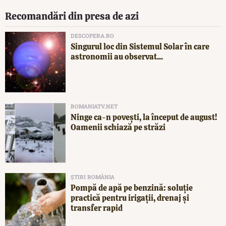
Recomandări din presa de azi
DESCOPERA.RO
Singurul loc din Sistemul Solar în care
astronomii au observat...
ROMANIATV.NET
Ninge ca-n povești, la început de august!
Oamenii schiază pe străzi
ȘTIRI ROMÂNIA
Pompă de apă pe benzină: soluție
practică pentru irigații, drenaj și
transfer rapid