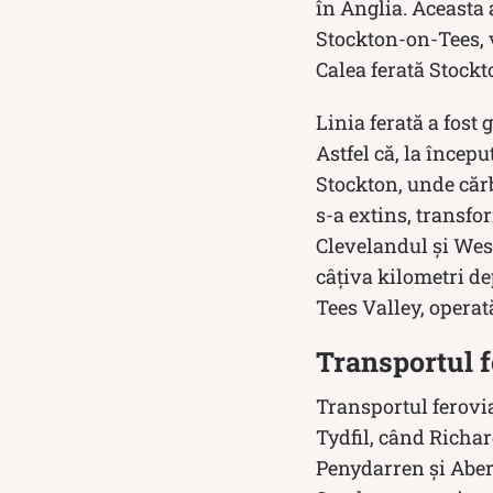
în Anglia. Aceasta a
Stockton-on-Tees, 
Calea ferată Stock
Linia ferată a fost 
Astfel că, la începu
Stockton, unde cărb
s-a extins, transf
Clevelandul şi Wes
câţiva kilometri dep
Tees Valley, operat
Transportul fe
Transportul ferovi
Tydfil, când Richar
Penydarren și Aber