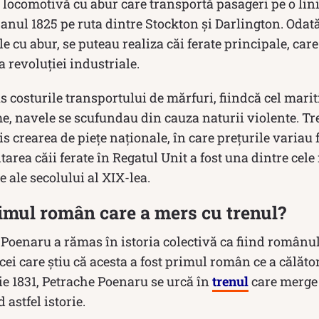
locomotivă cu abur care transportă pasageri pe o lini
n anul 1825 pe ruta dintre Stockton și Darlington. Odat
 cu abur, se puteau realiza căi ferate principale, care
 revoluției industriale.
us costurile transportului de mărfuri, fiindcă cel mar
me, navele se scufundau din cauza naturii violente. Tr
is crearea de piețe naționale, în care prețurile variau 
ltarea căii ferate în Regatul Unit a fost una dintre ce
e ale secolului al XIX-lea.
rimul român care a mers cu trenul?
Poenaru a rămas în istoria colectivă ca fiind românul
 cei care știu că acesta a fost primul român ce a călător
ie 1831, Petrache Poenaru se urcă în
trenul
care merge 
astfel istorie.