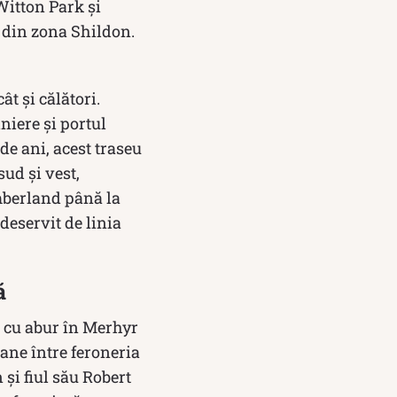
 Witton Park şi
 din zona Shildon.
ât și călători.
niere și portul
de ani, acest traseu
ud şi vest,
mberland până la
 deservit de linia
ă
 cu abur în Merhyr
ane între feroneria
și fiul său Robert