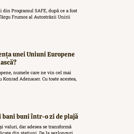
i din Programul SAFE, după ce a fost
ârgu Frumos al Autostrăzii Unirii
tența unei Uniuni Europene
iască?
opene, numele care ne vin cel mai
 Konrad Adenauer. Cu toate acestea,
 bani buni într-o zi de plajă
și valuri, dar adesea se transformă
icate din stațiuni. De la șezlonguri...