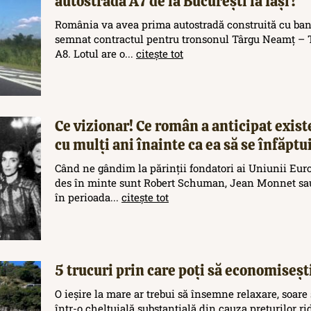
autostrada A7 de la București la Iași?
România va avea prima autostradă construită cu ban
semnat contractul pentru tronsonul Târgu Neamț – T
A8. Lotul are o...
citește tot
Ce vizionar! Ce român a anticipat exis
cu mulți ani înainte ca ea să se înfăptu
Când ne gândim la părinții fondatori ai Uniunii Eur
des în minte sunt Robert Schuman, Jean Monnet sau
în perioada...
citește tot
5 trucuri prin care poți să economisești
O ieșire la mare ar trebui să însemne relaxare, soare 
într-o cheltuială substanțială din cauza prețurilor rid