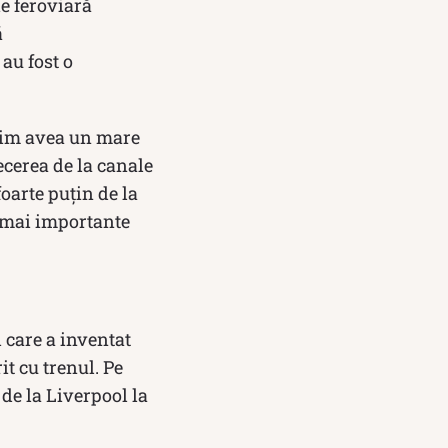
e feroviară
ă
 au fost o
itim avea un mare
ecerea de la canale
foarte puțin de la
le mai importante
 care a inventat
it cu trenul. Pe
de la Liverpool la