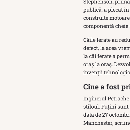
Stephenson, prima 
publică, a plecat î
construite motoarele
componentă cheie a
Căile ferate au red
defect, la acea vre
la căi ferate a perm
oraș la oraș. Dezvo
invenții tehnologic
Cine a fost p
Inginerul Petrache 
stiloul. Puțini sunt
data de 27 octombr
Manchester, scriind 