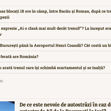
as blocați 18 ore în câmp, între Bacău și Roman, după ce tr
ăpezii
expresie „Ai o clasă mai mult decât trenul!”? La început era
v
n București până la Aeroportul Henri Coandă? Cât costă un bi
e ferată are România?
m arată trenul care își schimbă ecartamentul și se înalță?
en
De ce este nevoie de autostrăzi în caz d