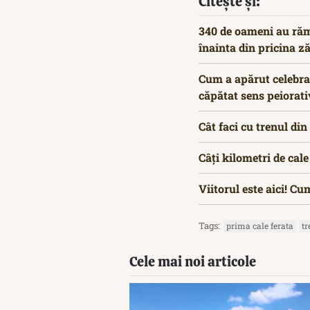
Citește și:
340 de oameni au răm
înainta din pricina z
Cum a apărut celebra 
căpătat sens peiorati
Cât faci cu trenul di
Câți kilometri de cal
Viitorul este aici! Cu
Tags:
prima cale ferata
tr
Cele mai noi articole