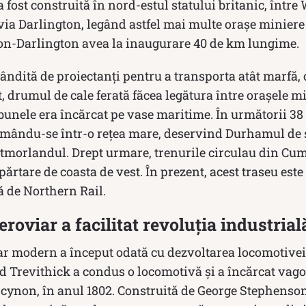
 fost construită în nord-estul statului britanic, între
via Darlington, legând astfel mai multe oraşe miniere
ton-Darlington avea la inaugurare 40 de km lungime.
gândită de proiectanți pentru a transporta atât marfă, c
t, drumul de cale ferată făcea legătura între orașele mi
unele era încărcat pe vase maritime. În următorii 38 
ormându-se într-o reţea mare, deservind Durhamul de s
tmorlandul. Drept urmare, trenurile circulau din Cu
ărtare de coasta de vest. În prezent, acest traseu este
ă de Northern Rail.
roviar a facilitat revoluția industrial
ar modern a început odată cu dezvoltarea locomotivei
d Trevithick a condus o locomotivă și a încărcat vago
cynon, în anul 1802. Construită de George Stephenson 