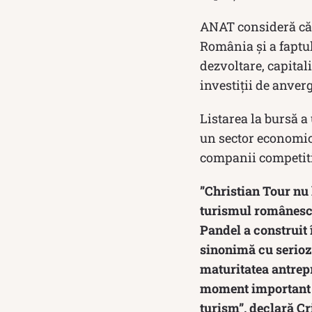
ANAT consideră că 
România și a faptu
dezvoltare, capitali
investiții de anver
Listarea la bursă 
un sector economic 
companii competiti
”Christian Tour nu
turismul românesc, 
Pandel a construit 
sinonimă cu seriozi
maturitatea antrepr
moment important ș
turism”, declară C