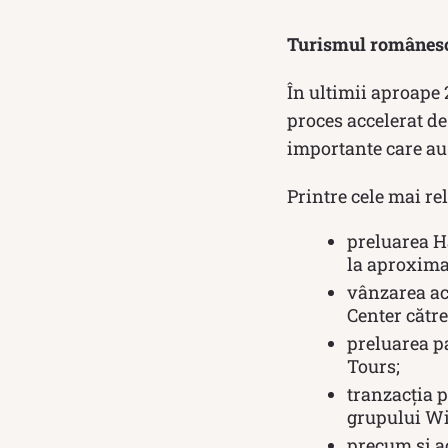
Turismul românesc 
În ultimii aproape 
proces accelerat de
importante care au a
Printre cele mai r
preluarea H
la aproxima
vânzarea act
Center cătr
preluarea p
Tours;
tranzacția p
grupului Wi
precum și ac