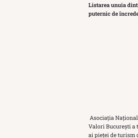
Listarea unuia din
puternic de încred
Asociația Național
Valori București a 
ai pieței de turis