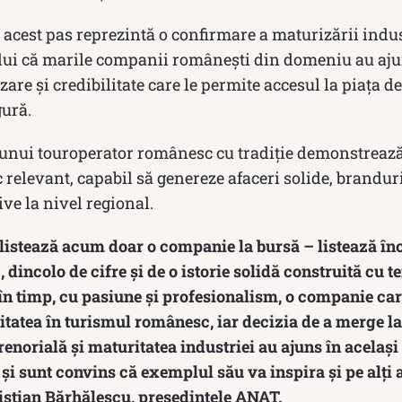
acest pas reprezintă o confirmare a maturizării indus
lui că marile companii românești din domeniu au ajun
zare și credibilitate care le permite accesul la piața de 
gură.
a unui touroperator românesc cu tradiție demonstrează
relevant, capabil să genereze afaceri solide, branduri
ve la nivel regional.
 listează acum doar o companie la bursă – listează în
dincolo de cifre și de o istorie solidă construită cu te
în timp, cu pasiune și profesionalism, o companie car
tatea în turismul românesc, iar decizia de a merge la
enorială și maturitatea industriei au ajuns în același
i sunt convins că exemplul său va inspira și pe alți 
ristian Bărhălescu, președintele ANAT.