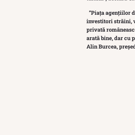
”Piața agențiilor 
investitori străini
privată românească,
arată bine, dar cu p
Alin Burcea, preșe