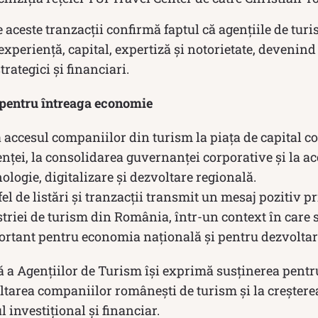
e aceste tranzacții confirmă faptul că agențiile de tu
experiență, capital, expertiză și notorietate, devenind 
trategici și financiari.
 pentru întreaga economie
accesul companiilor din turism la piața de capital co
nței, la consolidarea guvernanței corporative și la a
nologie, digitalizare și dezvoltare regională.
fel de listări și tranzacții transmit un mesaj pozitiv p
striei de turism din România, într-un context în care s
ortant pentru economia națională și pentru dezvoltare
 a Agențiilor de Turism își exprimă susținerea pentru
ltarea companiilor românești de turism și la creșterea 
 investițional și financiar.