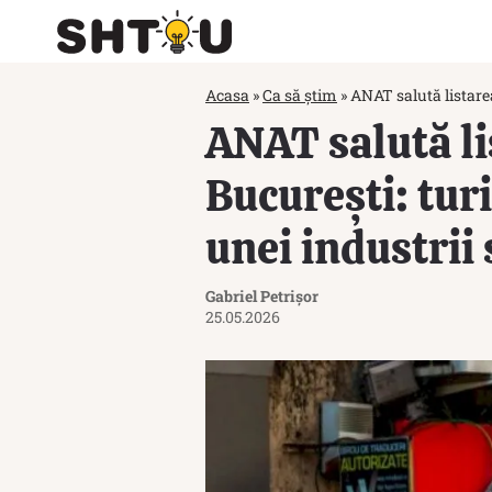
Acasa
»
Ca să știm
»
ANAT salută listare
ANAT salută li
București: tu
unei industrii 
Gabriel Petrișor
25.05.2026