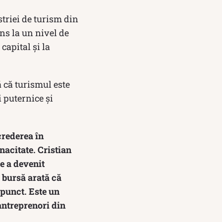
triei de turism din
s la un nivel de
capital și la
 că turismul este
 puternice și
crederea în
nacitate. Cristian
e a devenit
 bursă arată că
 punct. Este un
antreprenori din