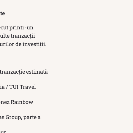
te
ecut printr-un
ulte tranzacții
rilor de investiții.
 tranzacție estimată
ia / TUI Travel
olonez Rainbow
as Group, parte a
ur.