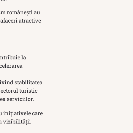
rism românești au
afaceri atractive
ntribuie la
ccelerarea
rivind stabilitatea
ectorul turistic
a serviciilor.
 inițiativele care
vizibilității