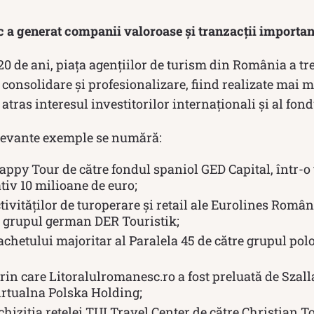
a generat companii valoroase și tranzacții importan
20 de ani, piața agențiilor de turism din România a tr
 consolidare și profesionalizare, fiind realizate mai m
tras interesul investitorilor internaționali și al fondu
elevante exemple se numără:
appy Tour de către fondul spaniol GED Capital, într-o
tiv 10 milioane de euro;
ivităților de turoperare și retail ale Eurolines Român
e grupul german DER Touristik;
achetului majoritar al Paralela 45 de către grupul p
rin care Litoralulromanesc.ro a fost preluată de Szall
rtualna Polska Holding;
hiziția rețelei TUI Travel Center de către Christian To