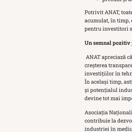
Potrivit ANAT, toat
acumulat, în timp, 
pentru investitori s
Un semnal pozitiv
ANAT apreciază că 
creșterea transpare
investițiilor în teh
În același timp, ast
și potențialul indu
devine tot mai imp
Asociația Națională
contribuie la dezvo
industriei în mediul