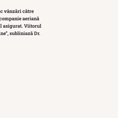
oc vânzări către
a, companie aeriană
l asigurat. Viitorul
ine”, subliniază Dr.