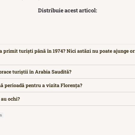
Distribuie acest articol:
a primit turiști până în 1974? Nici astăzi nu poate ajunge or
race turiștii în Arabia Saudită?
ă perioadă pentru a vizita Florența?
u au ochi?
sm