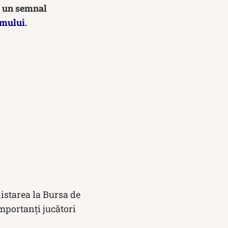
 un semnal
smului
.
istarea la Bursa de
mportanți jucători