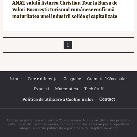
ANAT salută listarea Christian Tour la Bursa de
Valori București: turismul românesc confirmă
maturitatea unei industrii solide și capitalizate
1
Istorie
Care e diferența
Geografie
Gramatică/Vocabular
Expresii
Matematica
Tech Stuff
Contact
Politica de utilizare a Cookie‐urilor
Citarea se poate face în limita a 250 de semne. Nici o instituţie sau persoană
(site-uri, instituţii mass-media, firme de monitorizare) nu poate reproduce
integral scrierile publicistice purtătoare de Drepturi de Autor.