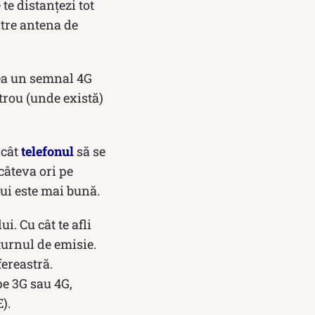
te distanțezi tot
ntre antena de
avea un semnal 4G
etrou (unde există)
ncât
telefonul
să se
câteva ori pe
lui este mai bună.
. Cu cât te afli
turnul de emisie.
fereastră.
 pe 3G sau 4G,
).