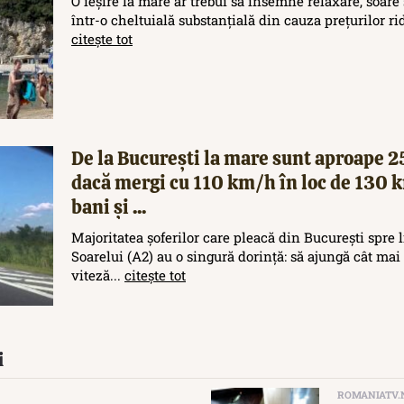
O ieșire la mare ar trebui să însemne relaxare, soare 
într-o cheltuială substanțială din cauza prețurilor rid
citește tot
De la București la mare sunt aproape 
dacă mergi cu 110 km/h în loc de 130 
bani și ...
Majoritatea șoferilor care pleacă din București spre
Soarelui (A2) au o singură dorință: să ajungă cât mai 
viteză...
citește tot
i
ROMANIATV.