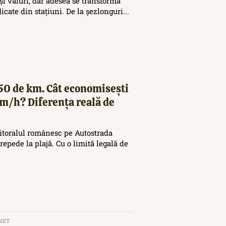
și valuri, dar adesea se transformă
icate din stațiuni. De la șezlonguri...
250 de km. Cât economisești
km/h? Diferența reală de
 litoralul românesc pe Autostrada
repede la plajă. Cu o limită legală de
NET