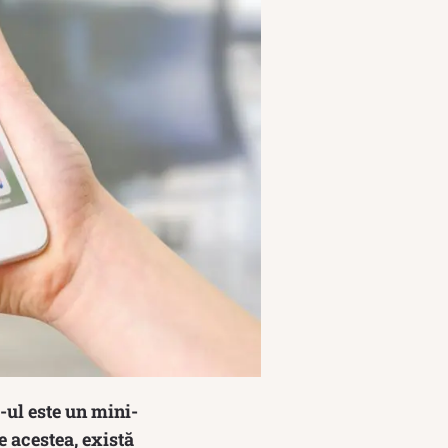
-ul este un mini-
e acestea, există