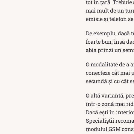
tot în țară. Trebui
mai mult de un turn
emisie și telefon s
De exemplu, dacă te
foarte bun, însă dac
abia prinzi un sem
O modalitate de a a
conecteze cât mai u
secundă și cu cât s
O altă variantă, pr
într-o zonă mai rid
Dacă ești în interio
Specialiștii recom
modulul GSM consu