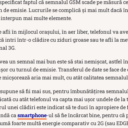
e specificat faptul că semnalul GSM scade pe măsură ce 
 de emisie. Lucrurile se complică și mai mult dacă î
e interpun mai multe elemente.
 afli în mijlocul orașului, în aer liber, telefonul va 
ă intri într-o clădire cu ziduri groase sau te afli la m
nal 3G.
vea un semnal mai bun este să stai nemișcat, astfel î
șor cu turnul de emisie. Transferul de date se face de 
e micșorează aria mai mult, cu atât calitatea semnalu
esupune să fii mai sus, pentru îmbunătățirea semnalului
icată cu atât telefonul va capta mai ușor undele de la 
rul unei clădiri este indicat să te duci în apropiere de 
andă ca
smartphone
-ul să fie încărcat bine, pentru că
mă foarte multă energie comparativ cu 2G (sau EDGE