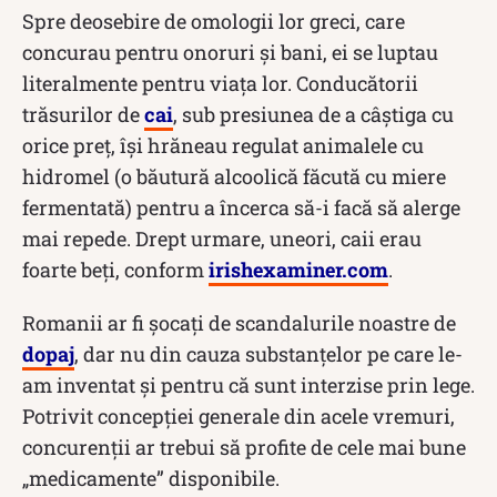
Spre deosebire de omologii lor greci, care
concurau pentru onoruri și bani, ei se luptau
literalmente pentru viața lor. Conducătorii
trăsurilor de
cai
, sub presiunea de a câștiga cu
orice preț, își hrăneau regulat animalele cu
hidromel (o băutură alcoolică făcută cu miere
fermentată) pentru a încerca să-i facă să alerge
mai repede. Drept urmare, uneori, caii erau
foarte beți, conform
irishexaminer.com
.
Romanii ar fi șocați de scandalurile noastre de
dopaj
, dar nu din cauza substanțelor pe care le-
am inventat și pentru că sunt interzise prin lege.
Potrivit concepției generale din acele vremuri,
concurenții ar trebui să profite de cele mai bune
„medicamente” disponibile.