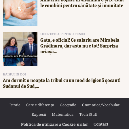
le combini pentru sănătate și imunitate
LIBERTATEA PENTRU FEMEI
Gata, e oficial! Ce salariu are Mirabela
Grădinaru, dar asta nu e tot! Surpriza
uriașă...
HAIHUI IN DOI
Am dormit o noapte la tribul cu un mod de igienă șocant!
Sudanul de Sud,...
Istorie
Care e diferența
Geografie
Gramatică/Vocabular
Expresii
Matematica
Tech Stuff
Contact
Politica de utilizare a Cookie‐urilor