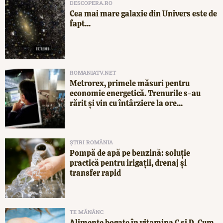
DESCOPERA.RO
Cea mai mare galaxie din Univers este de
fapt...
ROMANIATV.NET
Metrorex, primele măsuri pentru
economie energetică. Trenurile s-au
rărit și vin cu întârziere la ore...
ȘTIRI ROMÂNIA
Pompă de apă pe benzină: soluție
practică pentru irigații, drenaj și
transfer rapid
TE MĂNÂNC
Alimente bogate în vitamina C și D. Cum