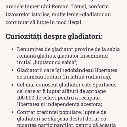
arenele Imperiului Roman. Totuși, conform
izvoarelor istorice, multe femei-gladiator au
continuat să lupte în mod ilegal.
Curiozități despre gladiatori:
Denumirea de gladiator provine de la sabia
romană gladius, gladiator însemnând
inițial „luptător cu sabia”;
Gladiatorii care își redobândeau libertatea
se numeau rudiari (în latină rudiarius);
Cel mai cunoscut gladiator este Spartacus,
cel care ar fi luptat alături de aproape
100.000 de sclavi pentru a recăpăta
libertatea și independența acestora;
Contrar credinței populare, luptele de
gladiatori se sfârşeau destul de rar cu
moartea participanţilor, pentru cã aceştia