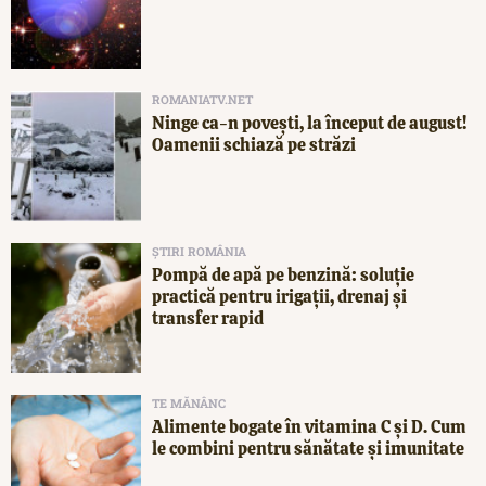
ROMANIATV.NET
Ninge ca-n povești, la început de august!
Oamenii schiază pe străzi
ȘTIRI ROMÂNIA
Pompă de apă pe benzină: soluție
practică pentru irigații, drenaj și
transfer rapid
TE MĂNÂNC
Alimente bogate în vitamina C și D. Cum
le combini pentru sănătate și imunitate