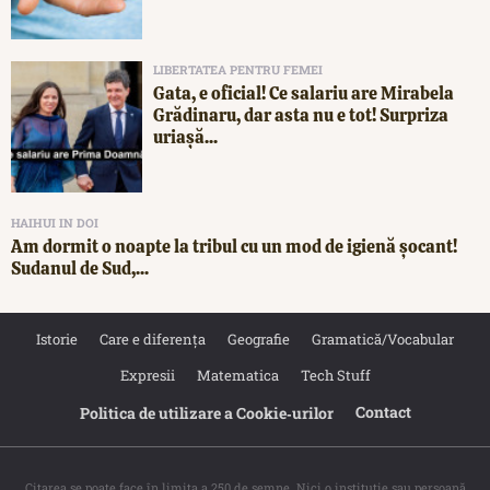
LIBERTATEA PENTRU FEMEI
Gata, e oficial! Ce salariu are Mirabela
Grădinaru, dar asta nu e tot! Surpriza
uriașă...
HAIHUI IN DOI
Am dormit o noapte la tribul cu un mod de igienă șocant!
Sudanul de Sud,...
Istorie
Care e diferența
Geografie
Gramatică/Vocabular
Expresii
Matematica
Tech Stuff
Contact
Politica de utilizare a Cookie‐urilor
Citarea se poate face în limita a 250 de semne. Nici o instituţie sau persoană