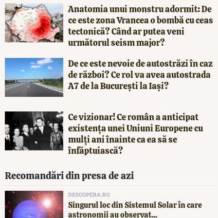
Anatomia unui monstru adormit: De
ce este zona Vrancea o bombă cu ceas
tectonică? Când ar putea veni
următorul seism major?
De ce este nevoie de autostrăzi în caz
de război? Ce rol va avea autostrada
A7 de la București la Iași?
Ce vizionar! Ce român a anticipat
existența unei Uniuni Europene cu
mulți ani înainte ca ea să se
înfăptuiască?
Recomandări din presa de azi
DESCOPERA.RO
Singurul loc din Sistemul Solar în care
astronomii au observat...