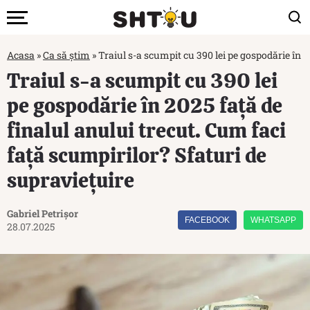
Acasa
»
Ca să știm
»
Traiul s-a scumpit cu 390 lei pe gospodărie în 2
Traiul s-a scumpit cu 390 lei
pe gospodărie în 2025 față de
finalul anului trecut. Cum faci
față scumpirilor? Sfaturi de
supraviețuire
Gabriel Petrișor
FACEBOOK
WHATSAPP
28.07.2025