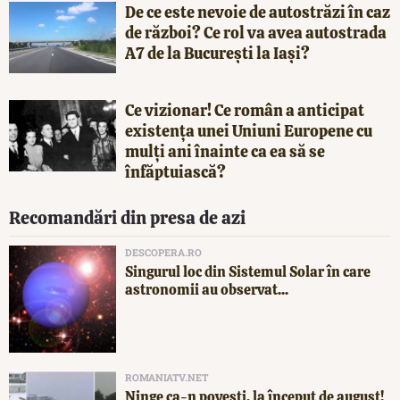
De ce este nevoie de autostrăzi în caz
de război? Ce rol va avea autostrada
A7 de la București la Iași?
Ce vizionar! Ce român a anticipat
existența unei Uniuni Europene cu
mulți ani înainte ca ea să se
înfăptuiască?
Recomandări din presa de azi
DESCOPERA.RO
Singurul loc din Sistemul Solar în care
astronomii au observat...
ROMANIATV.NET
Ninge ca-n povești, la început de august!