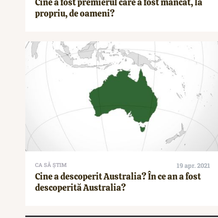
Cine a fost premierul care a fost mâncat, la
propriu, de oameni?
CA SĂ ȘTIM
19 apr. 2021
Cine a descoperit Australia? În ce an a fost
descoperită Australia?