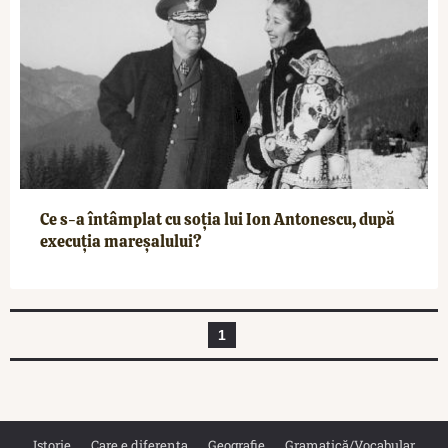
Ce s-a întâmplat cu soția lui Ion Antonescu, după
execuția mareșalului?
1
Istorie
Care e diferența
Geografie
Gramatică/Vocabular