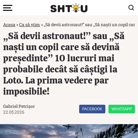
Acasa
»
Ca să știm
»
„Să devii astronaut!” sau „Să naști un copil car
„Să devii astronaut!” sau „Să
naști un copil care să devină
președinte” 10 lucruri mai
probabile decât să câștigi la
Loto. La prima vedere par
imposibile!
Gabriel Petrișor
FACEBOOK
WHATSAPP
22.05.2026