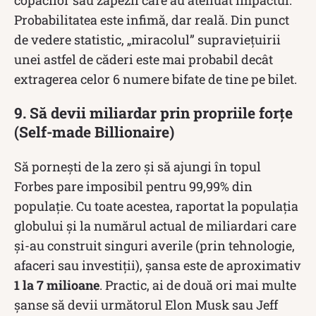
copacilor sau zăpezii care au atenuat impactul.
Probabilitatea este infimă, dar reală. Din punct
de vedere statistic, „miracolul” supraviețuirii
unei astfel de căderi este mai probabil decât
extragerea celor 6 numere bifate de tine pe bilet.
9. Să devii miliardar prin propriile forțe
(Self-made Billionaire)
Să pornești de la zero și să ajungi în topul
Forbes pare imposibil pentru 99,99% din
populație. Cu toate acestea, raportat la populația
globului și la numărul actual de miliardari care
și-au construit singuri averile (prin tehnologie,
afaceri sau investiții), șansa este de aproximativ
1 la 7 milioane
. Practic, ai de două ori mai multe
șanse să devii următorul Elon Musk sau Jeff