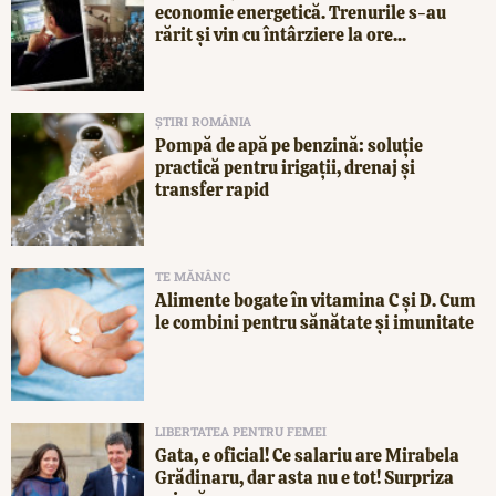
economie energetică. Trenurile s-au
rărit și vin cu întârziere la ore...
ȘTIRI ROMÂNIA
Pompă de apă pe benzină: soluție
practică pentru irigații, drenaj și
transfer rapid
TE MĂNÂNC
Alimente bogate în vitamina C și D. Cum
le combini pentru sănătate și imunitate
LIBERTATEA PENTRU FEMEI
Gata, e oficial! Ce salariu are Mirabela
Grădinaru, dar asta nu e tot! Surpriza