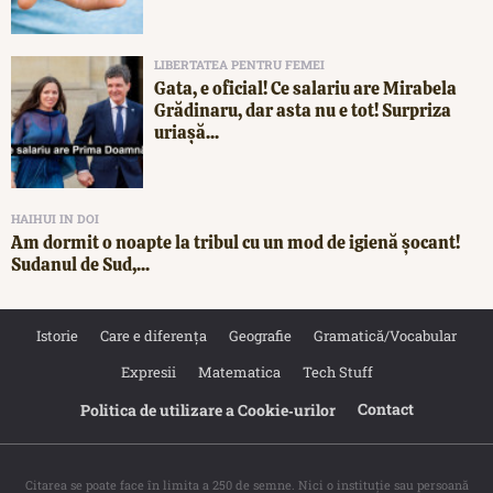
LIBERTATEA PENTRU FEMEI
Gata, e oficial! Ce salariu are Mirabela
Grădinaru, dar asta nu e tot! Surpriza
uriașă...
HAIHUI IN DOI
Am dormit o noapte la tribul cu un mod de igienă șocant!
Sudanul de Sud,...
Istorie
Care e diferența
Geografie
Gramatică/Vocabular
Expresii
Matematica
Tech Stuff
Contact
Politica de utilizare a Cookie‐urilor
Citarea se poate face în limita a 250 de semne. Nici o instituţie sau persoană