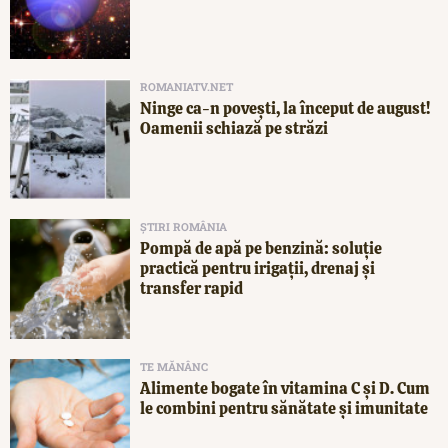
ROMANIATV.NET
Ninge ca-n povești, la început de august!
Oamenii schiază pe străzi
ȘTIRI ROMÂNIA
Pompă de apă pe benzină: soluție
practică pentru irigații, drenaj și
transfer rapid
TE MĂNÂNC
Alimente bogate în vitamina C și D. Cum
le combini pentru sănătate și imunitate