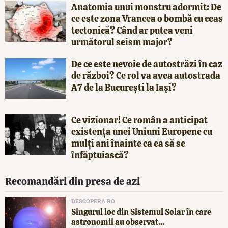
Anatomia unui monstru adormit: De
ce este zona Vrancea o bombă cu ceas
tectonică? Când ar putea veni
următorul seism major?
De ce este nevoie de autostrăzi în caz
de război? Ce rol va avea autostrada
A7 de la București la Iași?
Ce vizionar! Ce român a anticipat
existența unei Uniuni Europene cu
mulți ani înainte ca ea să se
înfăptuiască?
Recomandări din presa de azi
DESCOPERA.RO
Singurul loc din Sistemul Solar în care
astronomii au observat...