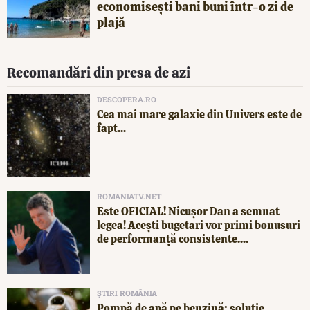
economisești bani buni într-o zi de
plajă
Recomandări din presa de azi
DESCOPERA.RO
Cea mai mare galaxie din Univers este de
fapt...
ROMANIATV.NET
Este OFICIAL! Nicușor Dan a semnat
legea! Acești bugetari vor primi bonusuri
de performanță consistente....
ȘTIRI ROMÂNIA
Pompă de apă pe benzină: soluție