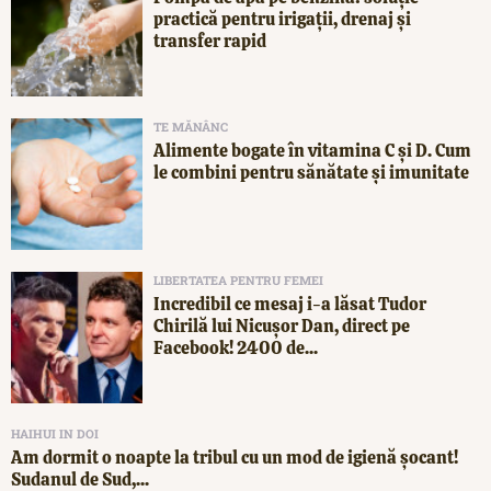
practică pentru irigații, drenaj și
transfer rapid
TE MĂNÂNC
Alimente bogate în vitamina C și D. Cum
le combini pentru sănătate și imunitate
LIBERTATEA PENTRU FEMEI
Incredibil ce mesaj i-a lăsat Tudor
Chirilă lui Nicușor Dan, direct pe
Facebook! 2400 de...
HAIHUI IN DOI
Am dormit o noapte la tribul cu un mod de igienă șocant!
Sudanul de Sud,...