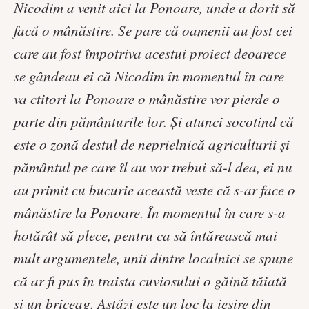
Nicodim a venit aici la Ponoare, unde a dorit să
facă o mânăstire. Se pare că oamenii au fost cei
care au fost împotriva acestui proiect deoarece
se gândeau ei că Nicodim în momentul în care
va ctitori la Ponoare o mânăstire vor pierde o
parte din pământurile lor. Şi atunci socotind că
este o zonă destul de neprielnică agriculturii şi
pământul pe care îl au vor trebui să-l dea, ei nu
au primit cu bucurie această veste că s-ar face o
mânăstire la Ponoare. În momentul în care s-a
hotărât să plece, pentru ca să întărească mai
mult argumentele, unii dintre localnici se spune
că ar fi pus în traista cuviosului o găină tăiată
şi un briceag. Astăzi este un loc la ieşire din