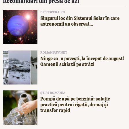
Recomandări din presa de azi
DESCOPERA.RO
Singurul loc din Sistemul Solar în care
astronomii au observat...
ROMANIATV.NET
Ninge ca-n povești, la început de august!
Oamenii schiază pe străzi
ȘTIRI ROMÂNIA
Pompă de apă pe benzină: soluție
practică pentru irigații, drenaj și
transfer rapid