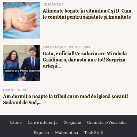
TE MĂNÂNC
Alimente bogate în vitamina C și D. Cum
le combini pentru sănătate și imunitate
LIBERTATEA PENTRU FEMEI
Gata, e oficial! Ce salariu are Mirabela
Grădinaru, dar asta nu e tot! Surpriza
uriașă...
HAIHUI IN DOI
Am dormit o noapte la tribul cu un mod de igienă șocant!
Sudanul de Sud,...
Istorie
Care e diferența
Geografie
Gramatică/Vocabular
Expresii
Matematica
Tech Stuff