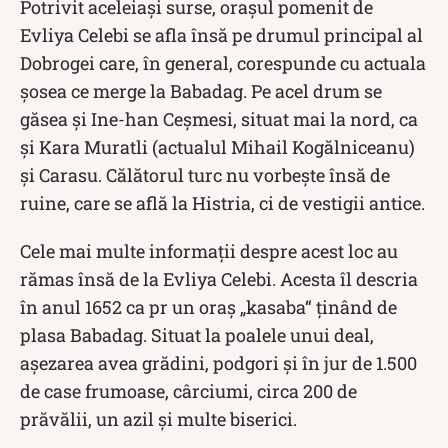
Potrivit aceleiași surse, oraşul pomenit de
Evliya Celebi se afla însă pe drumul principal al
Dobrogei care, în general, corespunde cu actuala
şosea ce merge la Babadag. Pe acel drum se
găsea şi Ine-han Ceşmesi, situat mai la nord, ca
şi Kara Muratli (actualul Mihail Kogălniceanu)
şi Carasu. Călătorul turc nu vorbeşte însă de
ruine, care se află la Histria, ci de vestigii antice.
Cele mai multe informaţii despre acest loc au
rămas însă de la Evliya Celebi. Acesta îl descria
în anul 1652 ca pr un oraş „kasaba“ ţinând de
plasa Babadag. Situat la poalele unui deal,
așezarea avea grădini, podgori şi în jur de 1.500
de case frumoase, cârciumi, circa 200 de
prăvălii, un azil şi multe biserici.