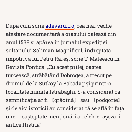
Dupa cum scrie
adevărul.ro
, cea mai veche
atestare documentară a oraşului datează din
anul 1538 și apărea în jurnalul expediţiei
sultanului Soliman Magnificul, îndreptată
împotriva lui Petru Rareş, scrie T. Mateescu în
Revista Pontica. „Cu acest prilej, oastea
turcească, străbătând Dobrogea, a trecut pe
drumul de la Sutkoy la Babadag şi printr-o
localitate numită Istrabaghi. S-a considerat că
semnificaţia ar fi 《grădină》 sau 《podgorie》
şi de aici istoricii au considerat că se află în faţa
unei neaşteptate menţionări a celebrei aşezări
antice Histria”.