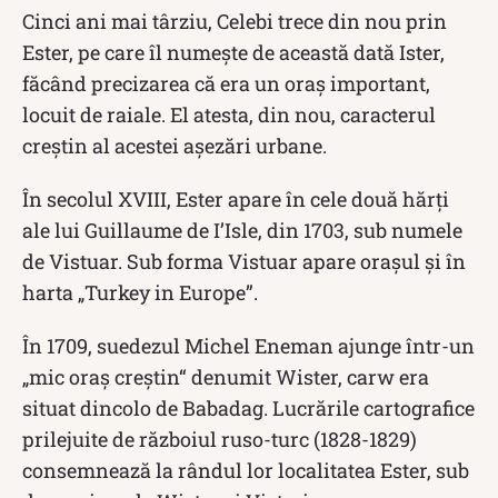
Cinci ani mai târziu, Celebi trece din nou prin
Ester, pe care îl numeşte de această dată Ister,
făcând precizarea că era un oraş important,
locuit de raiale. El atesta, din nou, caracterul
creştin al acestei aşezări urbane.
În secolul XVIII, Ester apare în cele două hărţi
ale lui Guillaume de I’Isle, din 1703, sub numele
de Vistuar. Sub forma Vistuar apare oraşul şi în
harta „Turkey in Europe”.
În 1709, suedezul Michel Eneman ajunge într-un
„mic oraş creştin“ denumit Wister, carw era
situat dincolo de Babadag. Lucrările cartografice
prilejuite de războiul ruso-turc (1828-1829)
consemnează la rândul lor localitatea Ester, sub