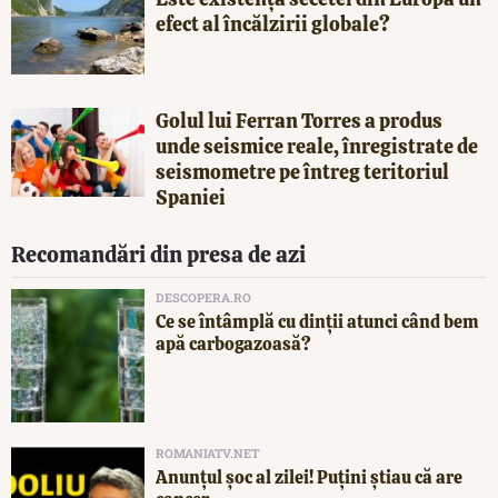
efect al încălzirii globale?
Golul lui Ferran Torres a produs
unde seismice reale, înregistrate de
seismometre pe întreg teritoriul
Spaniei
Recomandări din presa de azi
DESCOPERA.RO
Ce se întâmplă cu dinții atunci când bem
apă carbogazoasă?
ROMANIATV.NET
Anunţul şoc al zilei! Puţini ştiau că are