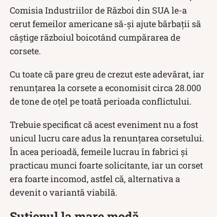
Comisia Industriilor de Război din SUA le-a
cerut femeilor americane să-şi ajute bărbaţii să
câştige războiul boicotând cumpărarea de
corsete.
Cu toate că pare greu de crezut este adevărat, iar
renunţarea la corsete a economisit circa 28.000
de tone de oţel pe toată perioada conflictului.
Trebuie specificat că acest eveniment nu a fost
unicul lucru care adus la renunțarea corsetului.
În acea perioadă, femeile lucrau în fabrici și
practicau munci foarte solicitante, iar un corset
era foarte incomod, astfel că, alternativa a
devenit o variantă viabilă.
Sutienul la mare modă