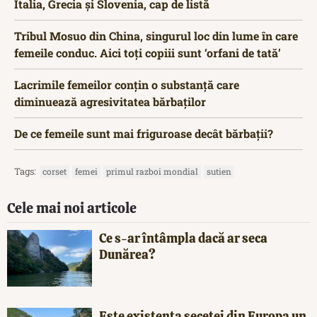
Italia, Grecia și Slovenia, cap de listă
Tribul Mosuo din China, singurul loc din lume în care
femeile conduc. Aici toți copiii sunt ‘orfani de tată’
Lacrimile femeilor conțin o substanță care
diminuează agresivitatea bărbaților
De ce femeile sunt mai friguroase decât bărbații?
Tags:
corset
femei
primul razboi mondial
sutien
Cele mai noi articole
Ce s-ar întâmpla dacă ar seca
Dunărea?
Este existența secetei din Europa un