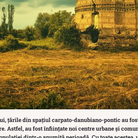
i, țările din spațiul carpato-danubiano-pontic au fos
e. Astfel, au fost înființate noi centre urbane și comun
opulației dintr-o anumită perioadă. Cu toate acestea, 