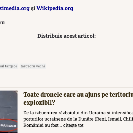
imedia.org
și
Wikipedia.org
ru
Distribuie acest articol:
sul targsor
targsoru vechi
Toate dronele care au ajuns pe teritor
explozibil?
De la izbucnirea războiului din Ucraina și intensific
porturilor ucrainene de la Dunăre (Reni, Ismail, Chilia
României au fost...
citește tot