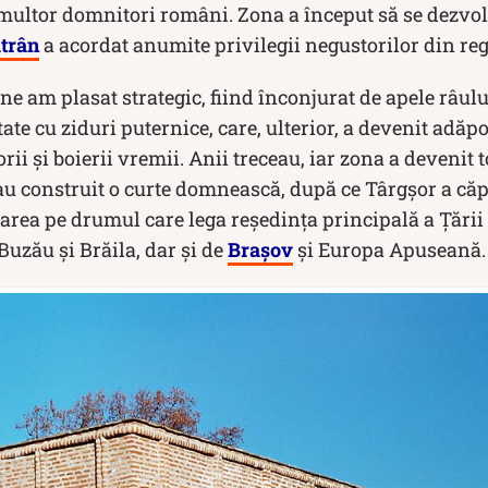
multor domnitori români. Zona a început să se dezvolt
ătrân
a acordat anumite privilegii negustorilor din re
ne am plasat strategic, fiind înconjurat de apele râului
tate cu ziduri puternice, care, ulterior, a devenit adăp
rii și boierii vremii. Anii treceau, iar zona a devenit 
 au construit o curte domnească, după ce Târgşor a că
sarea pe drumul care lega reşedinţa principală a Ţări
Buzău şi Brăila, dar şi de
Braşov
şi Europa Apuseană.