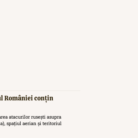
iul României conțin
area atacurilor rusești asupra
), spațiul aerian și teritoriul