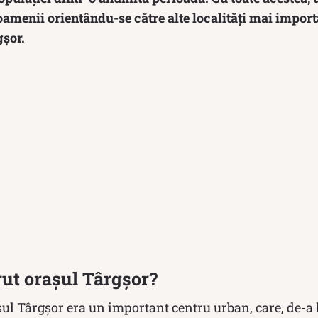
 oamenii orientându-se către alte localități mai import
gşor.
rut orașul Târgșor?
ul Târgșor era un important centru urban, care, de-a 