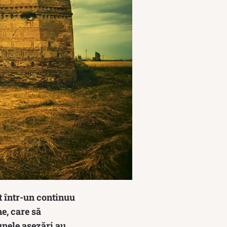
t într-un continuu
e, care să
unele așezări au