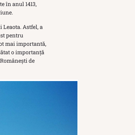
e în anul 1413,
giune.
 Leaota. Astfel, a
ost pentru
tot mai importantă,
pătat o importanţă
i Româneşti de