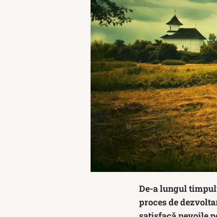
De-a lungul timpulu
proces de dezvoltar
satisfacă nevoile p