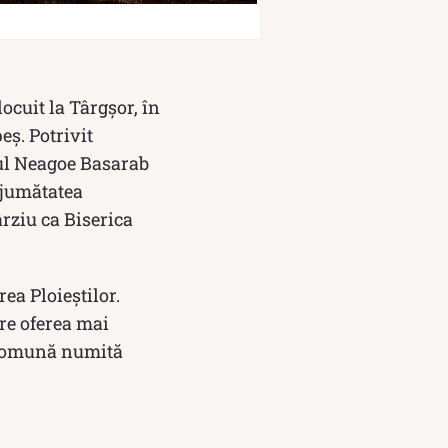
ocuit la Târgșor, în
eș. Potrivit
odul Neagoe Basarab
a jumătatea
ârziu ca Biserica
ea Ploieştilor.
re oferea mai
o comună numită