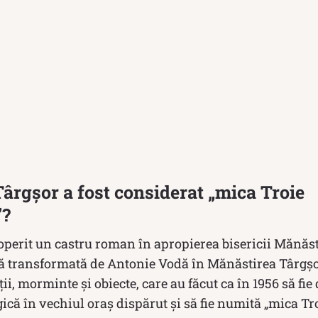
Târgșor a fost considerat „mica Troie
”?
operit un castru roman în apropierea bisericii Mănăst
 transformată de Antonie Vodă în Mănăstirea Târgşor.
ii, morminte şi obiecte, care au făcut ca în 1956 să fie
ică în vechiul oraş dispărut și să fie numită „mica Tr