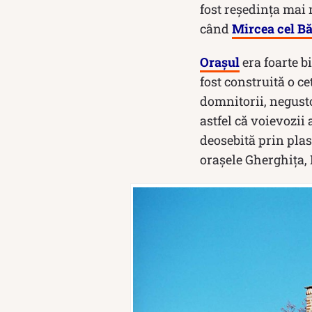
fost reședința mai 
când
Mircea cel B
Orașul
era foarte bi
fost construită o ce
domnitorii, negusto
astfel că voievozii
deosebită prin pla
oraşele Gherghiţa, 