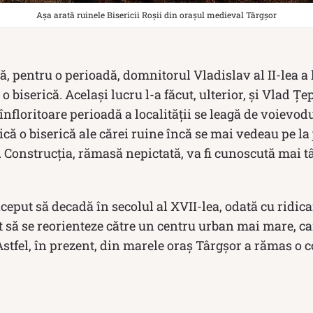
Așa arată ruinele Bisericii Roșii din orașul medieval Târgșor
ă, pentru o perioadă, domnitorul Vladislav al II-lea a l
o biserică. Același lucru l-a făcut, ulterior, și Vlad Țep
i înfloritoare perioadă a localității se leagă de voiev
dică o biserică ale cărei ruine încă se mai vedeau pe l
. Construcția, rămasă nepictată, va fi cunoscută mai t
ceput să decadă în secolul al XVII-lea, odată cu ridicar
 să se reorienteze către un centru urban mai mare, ca
 Astfel, în prezent, din marele oraș Târgșor a rămas 