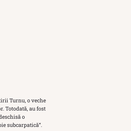
irii Turnu, o veche
 Totodată, au fost
 deschisă o
oie subcarpatică“.