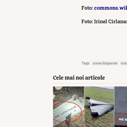
Foto:
commons.wik
Foto: Irinel Cirlana
Tags:
orase disparute
ora
Cele mai noi articole