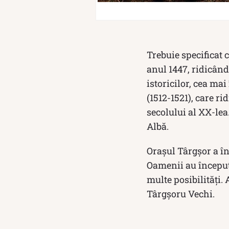
Trebuie specificat c
anul 1447, ridicând 
istoricilor, cea ma
(1512-1521), care ri
secolului al XX-lea
Albă.
Orașul Târgșor a în
Oamenii au început
multe posibilități.
Târgşoru Vechi.