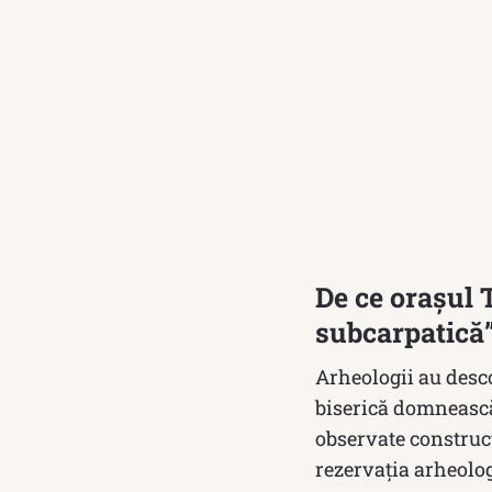
De ce orașul 
subcarpatică
Arheologii au desc
biserică domnească
observate construcţ
rezervaţia arheolog