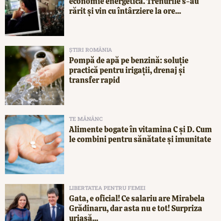
economie energetică. Trenurile s-au
rărit și vin cu întârziere la ore...
ȘTIRI ROMÂNIA
Pompă de apă pe benzină: soluție
practică pentru irigații, drenaj și
transfer rapid
TE MĂNÂNC
Alimente bogate în vitamina C și D. Cum
le combini pentru sănătate și imunitate
LIBERTATEA PENTRU FEMEI
Gata, e oficial! Ce salariu are Mirabela
Grădinaru, dar asta nu e tot! Surpriza
uriașă...