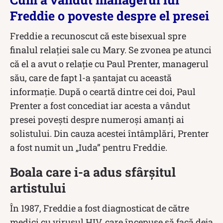
Freddie o poveste despre el presei
Freddie a recunoscut că este bisexual spre
finalul relației sale cu Mary. Se zvonea pe atunci
că el a avut o relație cu Paul Prenter, managerul
său, care de fapt l-a șantajat cu această
informație. După o ceartă dintre cei doi, Paul
Prenter a fost concediat iar acesta a vândut
presei povești despre numeroși amanți ai
solistului. Din cauza acestei întâmplări, Prenter
a fost numit un „Iuda” pentru Freddie.
Boala care i-a adus sfârșitul
artistului
În 1987, Freddie a fost diagnosticat de către
medici cu virusul HIV, care începuse să facă deja