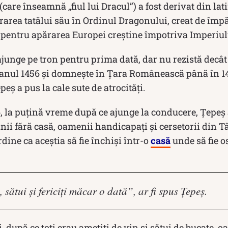
(care înseamnă „fiul lui Dracul”) a fost derivat din la
rarea tatălui său în Ordinul Dragonului, creat de împ
entru apărarea Europei creștine împotriva Imperiu
ajunge pe tron pentru prima dată, dar nu rezistă decât
 anul 1456 și domnește în Țara Românească până în 146
eș a pus la cale sute de atrocități.
, la puțină vreme după ce ajunge la conducere, Țepeș a
ânii fără casă, oamenii handicapați și cersetorii din T
dine ca aceștia să fie închiși într-o
casă
unde să fie os
ți, sătui și fericiți măcar o dată”, ar fi spus Țepeș.
i, după ce toți erau amețiți de vin și sătui de bucate, 