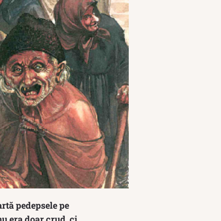
 artă pedepsele pe
u era doar crud, ci