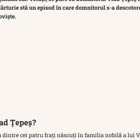
ărturie stă un episod în care domnitorul s-a descotoros
oviște.
lad Țepeș?
a dintre cei patru frați născuți în familia nobilă a lui V