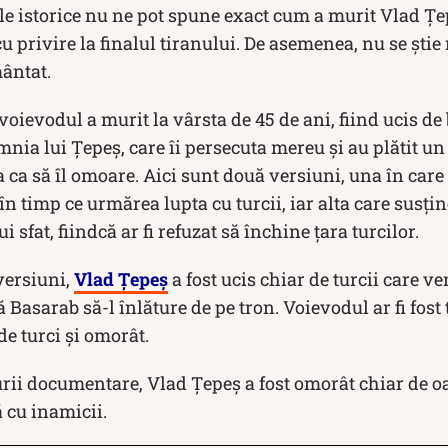
ele istorice nu ne pot spune exact cum a murit Vlad Țe
u privire la finalul tiranului. De asemenea, nu se știe
ântat.
, voievodul a murit la vârsta de 45 de ani, fiind ucis de
ia lui Țepeș, care îi persecuta mereu și au plătit un 
 ca să îl omoare. Aici sunt două versiuni, una în care 
n timp ce urmărea lupta cu turcii, iar alta care susține
i sfat, fiindcă ar fi refuzat să închine țara turcilor.
versiuni,
Vlad Țepeș
a fost ucis chiar de turcii care v
Basarab să-l înlăture de pe tron. Voievodul ar fi fost 
de turci și omorât.
urii documentare, Vlad Țepeș a fost omorât chiar de o
 cu inamicii.