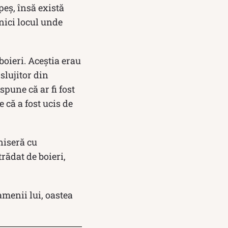
peș, însă există
 nici locul unde
 boieri. Aceștia erau
slujitor din
spune că ar fi fost
 că a fost ucis de
eniseră cu
trădat de boieri,
amenii lui, oastea