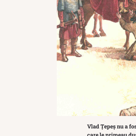
Vlad Țepeș nu a fos
care le primeau duș