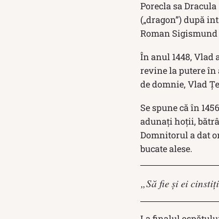
Porecla sa Dracula 
(„dragon”) după int
Roman Sigismund p
În anul 1448, Vlad 
revine la putere în
de domnie, Vlad Țep
Se spune că în 1456
adunați hoții, bătr
Domnitorul a dat or
bucate alese.
„Să fie și ei cinsti
La finalul ospățulu