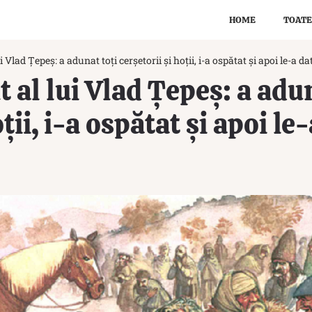
HOME
TOATE
i Vlad Țepeș: a adunat toți cerșetorii și hoții, i-a ospătat și apoi le-a da
t al lui Vlad Țepeș: a adu
ții, i-a ospătat și apoi le-