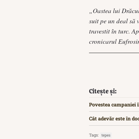
„Oastea lui Drăcule
suit pe un deal să 
travestit în turc. A
cronicarul Eufrosi
Citește și:
Povestea campaniei în
Cât adevăr este în d
Tags:
tepes