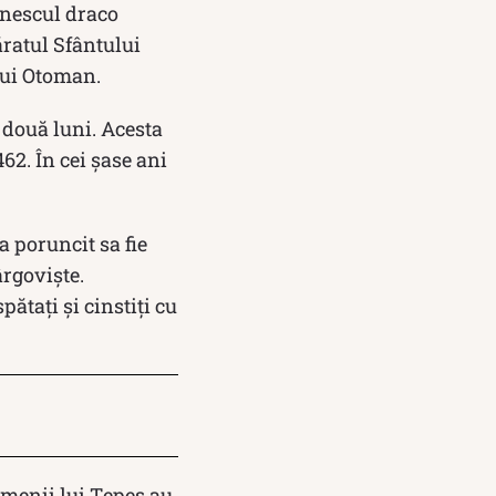
tinescul draco
ăratul Sfântului
lui Otoman.
 două luni. Acesta
2. În cei șase ani
 poruncit sa fie
ârgoviște.
pătați și cinstiți cu
oamenii lui Țepeș au