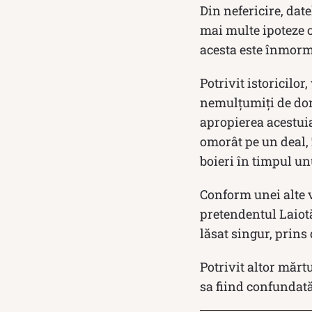
Din nefericire, dat
mai multe ipoteze c
acesta este înmorm
Potrivit istoricilor
nemulțumiți de domn
apropierea acestuia
omorât pe un deal, î
boieri în timpul unu
Conform unei alte 
pretendentul Laiotă 
lăsat singur, prins 
Potrivit altor mărt
sa fiind confundată