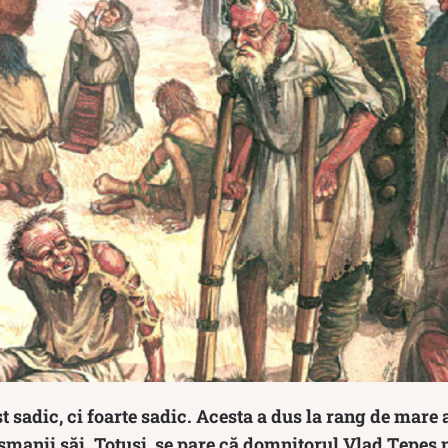
t sadic, ci foarte sadic. Acesta a dus la rang de mare
manii săi. Totuși, se pare că domnitorul Vlad Țepeș n