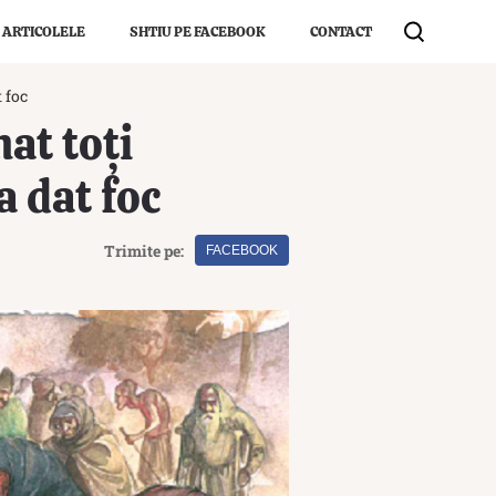
 ARTICOLELE
SHTIU PE FACEBOOK
CONTACT
t foc
nat toți
a dat foc
Trimite pe:
FACEBOOK