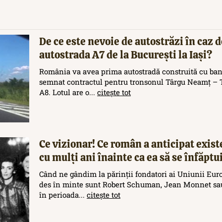
De ce este nevoie de autostrăzi în caz d
autostrada A7 de la București la Iași?
România va avea prima autostradă construită cu ban
semnat contractul pentru tronsonul Târgu Neamț – T
A8. Lotul are o...
citește tot
Ce vizionar! Ce român a anticipat exis
cu mulți ani înainte ca ea să se înfăptu
Când ne gândim la părinții fondatori ai Uniunii Eur
des în minte sunt Robert Schuman, Jean Monnet sau
în perioada...
citește tot