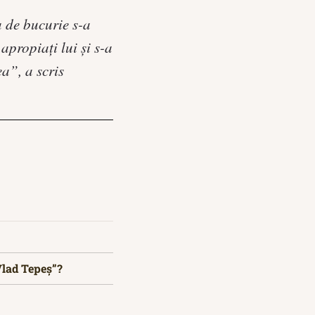
a de bucurie s-a
apropiaţi lui şi s-a
ea”, a scris
Vlad Tepeș”?