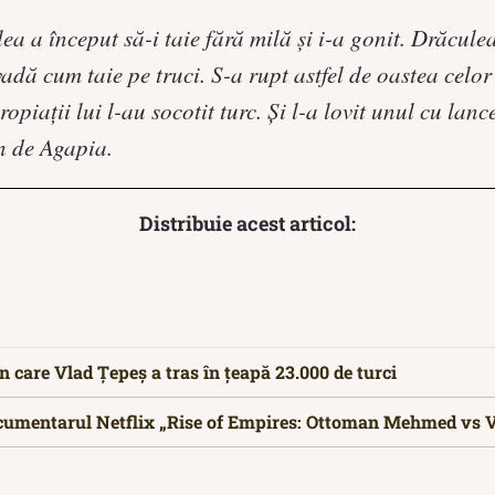
a a început să-i taie fără milă şi i-a gonit. Drăcule
vadă cum taie pe truci. S-a rupt astfel de oastea celor 
propiaţii lui l-au socotit turc. Şi l-a lovit unul cu lanc
n de Agapia.
Distribuie acest articol:
 care Vlad Țepeș a tras în țeapă 23.000 de turci
ocumentarul Netflix „Rise of Empires: Ottoman Mehmed vs 