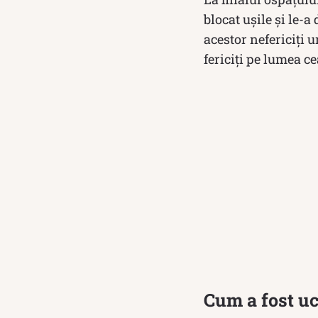
blocat ușile și le-a
acestor nefericiți u
fericiţi pe lumea ce
Cum a fost uc