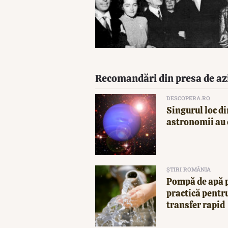
Recomandări din presa de az
DESCOPERA.RO
Singurul loc di
astronomii au 
ȘTIRI ROMÂNIA
Pompă de apă p
practică pentru
transfer rapid