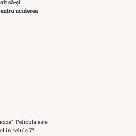
oit să-și
pentru uciderea
ize”. Pelicula este
 în celula 7”.