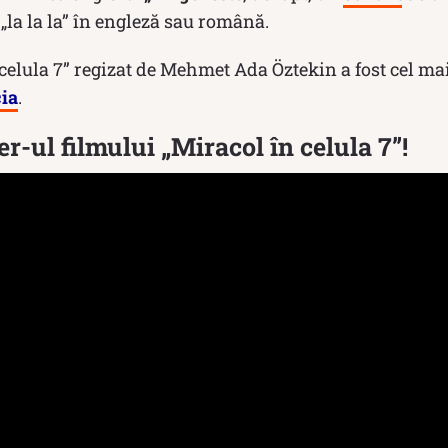
„la la la” în engleză sau română.
celula 7” regizat de Mehmet Ada Öztekin a fost cel mai
ia
.
ler-ul filmului „Miracol în celula 7”!