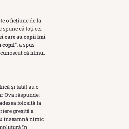
te o ficțiune de la
 spune că toți cei
i care au copii îmi
 copil”
, a spus
recunoscut că filmul
ică și tată) au o
iar Ova răspunde:
 adesea folosită la
riere greșită a
” nu înseamnă nimic
mplutură în