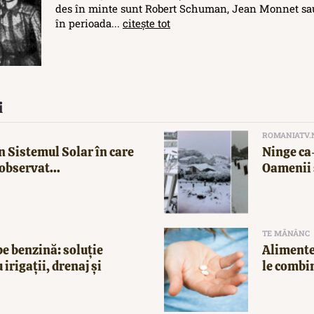
des în minte sunt Robert Schuman, Jean Monnet sau
în perioada...
citește tot
i
ROMANIATV.
n Sistemul Solar în care
Ninge ca-
observat...
Oamenii 
TE MĂNÂNC
e benzină: soluție
Alimente
 irigații, drenaj și
le combi