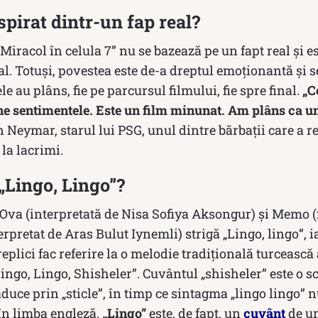
spirat dintr-un fap real?
Miracol în celula 7” nu se bazează pe un fapt real și es
al. Totuși, povestea este de-a dreptul emoționantă și se
e au plâns, fie pe parcursul filmului, fie spre final.
„Ce
ne sentimentele. Este un film minunat. Am plâns ca un
an Neymar, starul lui PSG, unul dintre bărbații care a 
la lacrimi.
„Lingo, Lingo”?
 Ova (interpretată de Nisa Sofiya Aksongur) și Memo (fi
erpretat de Aras Bulut Iynemli) strigă „Lingo, lingo”, 
replici fac referire la o melodie tradițională turcească
ingo, Lingo, Shisheler”. Cuvântul „shisheler” este o sc
traduce prin „sticle”, în timp ce sintagma „lingo lingo
în limba engleză.
„Lingo”
este, de fapt, un
cuvânt
de u