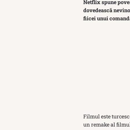
Netflix spune poves
dovedească nevinovă
fiicei unui comand
Filmul este turcesc
un remake al filmul