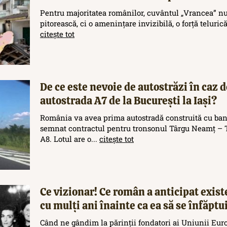
Pentru majoritatea românilor, cuvântul „Vrancea” nu
pitorească, ci o amenințare invizibilă, o forță teluric
citește tot
De ce este nevoie de autostrăzi în caz d
autostrada A7 de la București la Iași?
România va avea prima autostradă construită cu ban
semnat contractul pentru tronsonul Târgu Neamț – T
A8. Lotul are o...
citește tot
Ce vizionar! Ce român a anticipat exis
cu mulți ani înainte ca ea să se înfăptu
Când ne gândim la părinții fondatori ai Uniunii Eur