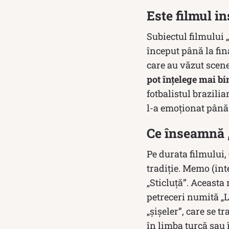
Este filmul in
Subiectul filmului „
început până la fin
care au văzut scenel
pot înțelege mai bi
fotbalistul brazili
l-a emoționat până 
Ce înseamnă 
Pe durata filmului,
tradiție. Memo (int
„Sticluță”. Aceasta 
petreceri numită „L
„șișeler”, care se 
în limba turcă sau 