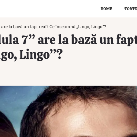
HOME
TOATE
” are la bază un fapt real? Ce înseamnă „Lingo, Lingo”?
ula 7” are la bază un fap
go, Lingo”?