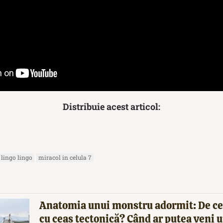
Distribuie acest articol:
lingo lingo
miracol in celula 7
Anatomia unui monstru adormit: De ce
cu ceas tectonică? Când ar putea veni