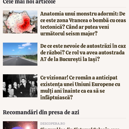
Cele mai noi articole
Anatomia unui monstru adormit: De
ce este zona Vrancea o bombă cu ceas
tectonică? Când ar putea veni
următorul seism major?
De ce este nevoie de autostrăzi în caz
de război? Ce rol va avea autostrada
A7 de la București la Iași?
Ce vizionar! Ce român a anticipat
existența unei Uniuni Europene cu
mulți ani înainte ca ea să se
înfăptuiască?
Recomandări din presa de azi
DESCOPERA.RO