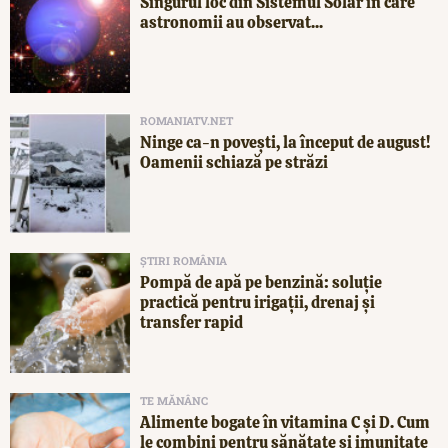
Singurul loc din Sistemul Solar în care
astronomii au observat...
ROMANIATV.NET
Ninge ca-n povești, la început de august!
Oamenii schiază pe străzi
ȘTIRI ROMÂNIA
Pompă de apă pe benzină: soluție
practică pentru irigații, drenaj și
transfer rapid
TE MĂNÂNC
Alimente bogate în vitamina C și D. Cum
le combini pentru sănătate și imunitate