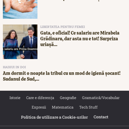
LIBERTATEA PENTRU FEMEI
Gata, e oficial! Ce salariu are Mirabela
Grădinaru, dar asta nu e tot! Surpriza
uriașă...
HAIHUI IN DOI
Am dormit o noapte la tribul cu un mod de igienă șocant!
Sudanul de Sud,...
Istorie
Care e diferența
Geografie
Gramatică/Vocabular
Expresii
Matematica
Tech Stuff
Contact
Politica de utilizare a Cookie‐urilor