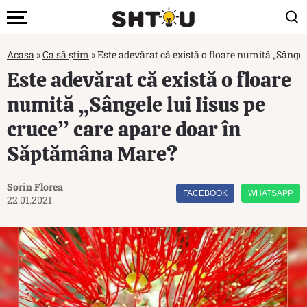
Acasa
»
Ca să știm
»
Este adevărat că există o floare numită „Sânge
Este adevărat că există o floare
numită „Sângele lui Iisus pe
cruce” care apare doar în
Săptămâna Mare?
Sorin Florea
FACEBOOK
WHATSAPP
22.01.2021