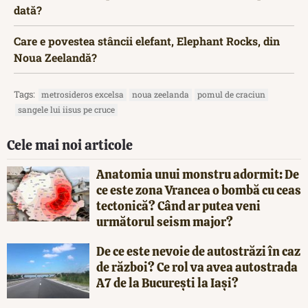
dată?
Care e povestea stâncii elefant, Elephant Rocks, din
Noua Zeelandă?
Tags:
metrosideros excelsa
noua zeelanda
pomul de craciun
sangele lui iisus pe cruce
Cele mai noi articole
Anatomia unui monstru adormit: De
ce este zona Vrancea o bombă cu ceas
tectonică? Când ar putea veni
următorul seism major?
De ce este nevoie de autostrăzi în caz
de război? Ce rol va avea autostrada
A7 de la București la Iași?