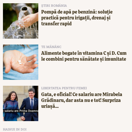
ȘTIRI ROMÂNIA
Pompă de apă pe benzină: soluție
practică pentru irigații, drenaj și
transfer rapid
TE MĂNÂNC
Alimente bogate în vitamina C și D. Cum
le combini pentru sănătate și imunitate
LIBERTATEA PENTRU FEMEI
Gata, e oficial! Ce salariu are Mirabela
Grădinaru, dar asta nu e tot! Surpriza
uriașă...
HAIHUI IN DOI