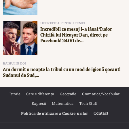
LIBERTATEA PENTRU FEMEI
Incredibil ce mesaj i-a lăsat Tudor
Chirilă lui Nicușor Dan, direct pe
Facebook! 2400 de...
HAIHUI IN DOI
Am dormit o noapte la tribul cu un mod de igienă șocant!
Sudanul de Sud,...
Istorie
Care e diferența
Geografie
Gramatică/Vocabular
Expresii
Matematica
Tech Stuff
Contact
Politica de utilizare a Cookie‐urilor