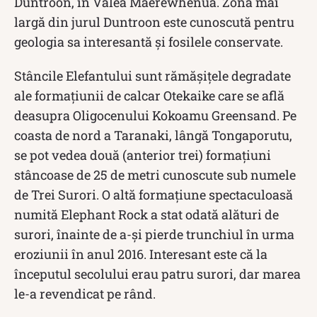
Duntroon, în Valea Maerewhenua. Zona mai
largă din jurul Duntroon este cunoscută pentru
geologia sa interesantă și fosilele conservate.
Stâncile Elefantului sunt rămășițele degradate
ale formațiunii de calcar Otekaike care se află
deasupra Oligocenului Kokoamu Greensand. Pe
coasta de nord a Taranaki, lângă Tongaporutu,
se pot vedea două (anterior trei) formațiuni
stâncoase de 25 de metri cunoscute sub numele
de Trei Surori. O altă formațiune spectaculoasă
numită Elephant Rock a stat odată alături de
surori, înainte de a-și pierde trunchiul în urma
eroziunii în anul 2016. Interesant este că la
începutul secolului erau patru surori, dar marea
le-a revendicat pe rând.