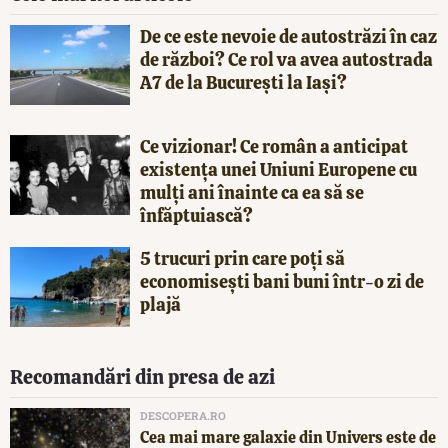
De ce este nevoie de autostrăzi în caz
de război? Ce rol va avea autostrada
A7 de la București la Iași?
Ce vizionar! Ce român a anticipat
existența unei Uniuni Europene cu
mulți ani înainte ca ea să se
înfăptuiască?
5 trucuri prin care poți să
economisești bani buni într-o zi de
plajă
Recomandări din presa de azi
DESCOPERA.RO
Cea mai mare galaxie din Univers este de