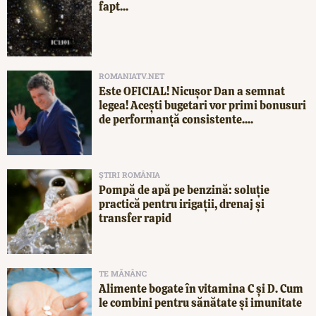
fapt...
ROMANIATV.NET
Este OFICIAL! Nicușor Dan a semnat
legea! Acești bugetari vor primi bonusuri
de performanță consistente....
ȘTIRI ROMÂNIA
Pompă de apă pe benzină: soluție
practică pentru irigații, drenaj și
transfer rapid
TE MĂNÂNC
Alimente bogate în vitamina C și D. Cum
le combini pentru sănătate și imunitate