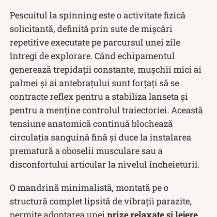
Pescuitul la spinning este o activitate fizică
solicitantă, definită prin sute de mișcări
repetitive executate pe parcursul unei zile
întregi de explorare. Când echipamentul
generează trepidații constante, mușchii mici ai
palmei și ai antebrațului sunt forțați să se
contracte reflex pentru a stabiliza lanseta și
pentru a menține controlul traiectoriei. Această
tensiune anatomică continuă blochează
circulația sanguină fină și duce la instalarea
prematură a oboselii musculare sau a
disconfortului articular la nivelul încheieturii.
O mandrină minimalistă, montată pe o
structură complet lipsită de vibrații parazite,
permite adoptarea unei
prize relaxate și lejere
.