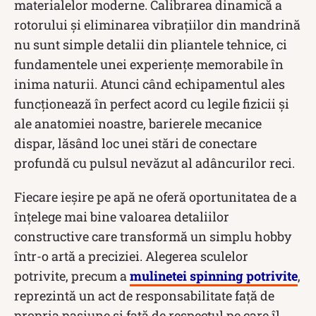
materialelor moderne. Calibrarea dinamică a
rotorului și eliminarea vibrațiilor din mandrină
nu sunt simple detalii din pliantele tehnice, ci
fundamentele unei experiențe memorabile în
inima naturii. Atunci când echipamentul ales
funcționează în perfect acord cu legile fizicii și
ale anatomiei noastre, barierele mecanice
dispar, lăsând loc unei stări de conectare
profundă cu pulsul nevăzut al adâncurilor reci.
Fiecare ieșire pe apă ne oferă oportunitatea de a
înțelege mai bine valoarea detaliilor
constructive care transformă un simplu hobby
într-o artă a preciziei. Alegerea sculelor
potrivite, precum a
mulinetei spinning potrivite
,
reprezintă un act de responsabilitate față de
propria pasiune și față de respectul pe care îl