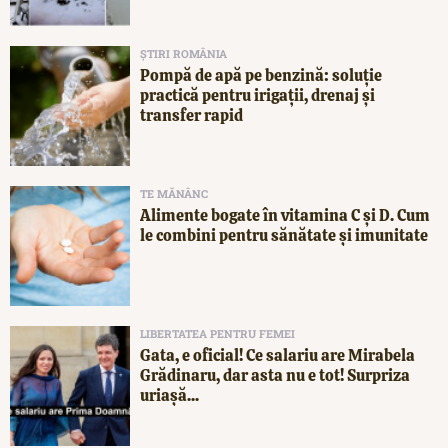
ȘTIRI ROMÂNIA
Pompă de apă pe benzină: soluție
practică pentru irigații, drenaj și
transfer rapid
TE MĂNÂNC
Alimente bogate în vitamina C și D. Cum
le combini pentru sănătate și imunitate
LIBERTATEA PENTRU FEMEI
Gata, e oficial! Ce salariu are Mirabela
Grădinaru, dar asta nu e tot! Surpriza
uriașă...