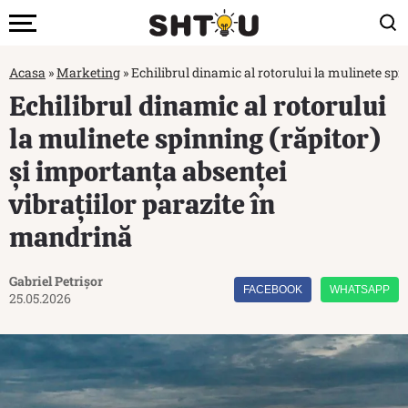
Acasa
»
Marketing
»
Echilibrul dinamic al rotorului la mulinete spi
Echilibrul dinamic al rotorului
la mulinete spinning (răpitor)
și importanța absenței
vibrațiilor parazite în
mandrină
Gabriel Petrișor
FACEBOOK
WHATSAPP
25.05.2026