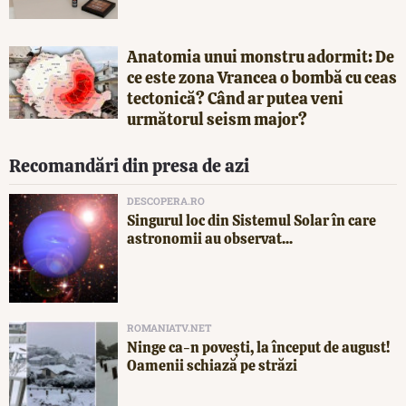
Anatomia unui monstru adormit: De
ce este zona Vrancea o bombă cu ceas
tectonică? Când ar putea veni
următorul seism major?
Recomandări din presa de azi
DESCOPERA.RO
Singurul loc din Sistemul Solar în care
astronomii au observat...
ROMANIATV.NET
Ninge ca-n povești, la început de august!
Oamenii schiază pe străzi