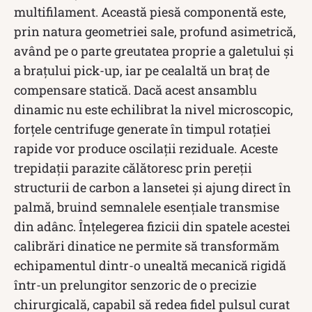
multifilament. Această piesă componentă este,
prin natura geometriei sale, profund asimetrică,
având pe o parte greutatea proprie a galetului și
a brațului pick-up, iar pe cealaltă un braț de
compensare statică. Dacă acest ansamblu
dinamic nu este echilibrat la nivel microscopic,
forțele centrifuge generate în timpul rotației
rapide vor produce oscilații reziduale. Aceste
trepidații parazite călătoresc prin pereții
structurii de carbon a lansetei și ajung direct în
palmă, bruind semnalele esențiale transmise
din adânc. Înțelegerea fizicii din spatele acestei
calibrări dinatice ne permite să transformăm
echipamentul dintr-o unealtă mecanică rigidă
într-un prelungitor senzoric de o precizie
chirurgicală, capabil să redea fidel pulsul curat