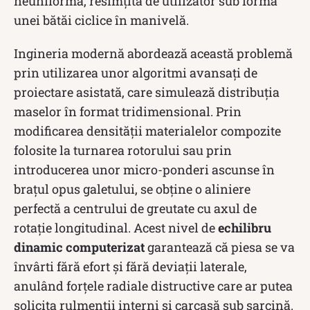
neuniformă, resimțită de utilizator sub forma
unei bătăi ciclice în manivelă.
Ingineria modernă abordează această problemă
prin utilizarea unor algoritmi avansați de
proiectare asistată, care simulează distribuția
maselor în format tridimensional. Prin
modificarea densității materialelor compozite
folosite la turnarea rotorului sau prin
introducerea unor micro-ponderi ascunse în
brațul opus galetului, se obține o aliniere
perfectă a centrului de greutate cu axul de
rotație longitudinal. Acest nivel de
echilibru
dinamic computerizat
garantează că piesa se va
învârti fără efort și fără deviații laterale,
anulând forțele radiale distructive care ar putea
solicita rulmenții interni și carcasă sub sarcină.