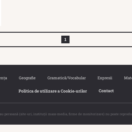
1
ența
Geografie
Gramatică/Vocabular
Expresii
Mat
Contact
Politica de utilizare a Cookie‐urilor
sau persoană (site-uri, instituţii mass-media, firme de monitorizare) nu poate reprodu