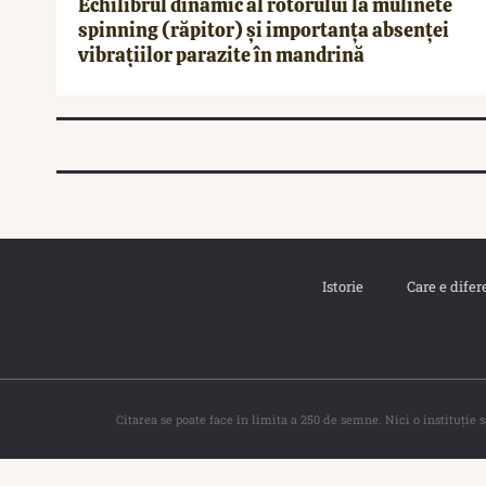
Echilibrul dinamic al rotorului la mulinete
spinning (răpitor) și importanța absenței
vibrațiilor parazite în mandrină
Istorie
Care e difer
Citarea se poate face în limita a 250 de semne. Nici o instituţie 