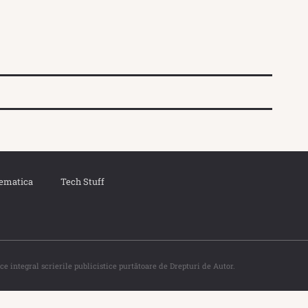
ematica
Tech Stuff
ce integral scrierile publicistice purtătoare de Drepturi de Autor.