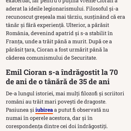
exacerbat, iar pentru o puțină vreme Cioran a
aderat la ideile legionarismului. Filosoful şi-a
recunoscut greşeala mai târziu, susținând că era
tânăr și fără experiență. Ulterior, a părăsit
România, devenind apatrid și s-a stabilit în
Franța, unde a trăit până a murit. După ce a
părăsit țara, Cioran a fost urmărit până la
căderea comunismului de Securitate.
Emil Cioran s-a îndrăgostit la 70
de ani de o tânără de 35 de ani
De-a lungul istoriei, mai mulți filozofi și scriitori
români au trăit mari povești de dragoste.
Pasiunea și
iubirea
a putut fi observată nu
numai în operele acestora, dar și în
corespondența dintre cei doi îndrăgostiți.