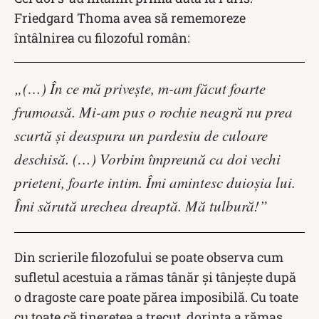
Friedgard Thoma avea să rememoreze
întâlnirea cu filozoful român:
„(…) În ce mă privește, m-am făcut foarte
frumoasă. Mi-am pus o rochie neagră nu prea
scurtă și deaspura un pardesiu de culoare
deschisă. (…) Vorbim împreună ca doi vechi
prieteni, foarte intim. Îmi amintesc duioșia lui.
Îmi sărută urechea dreaptă. Mă tulbură!”
Din scrierile filozofului se poate observa cum
sufletul acestuia a rămas tânăr și tânjește după
o dragoste care poate părea imposibilă. Cu toate
cu toate că tinerețea a trecut, dorința a rămas,