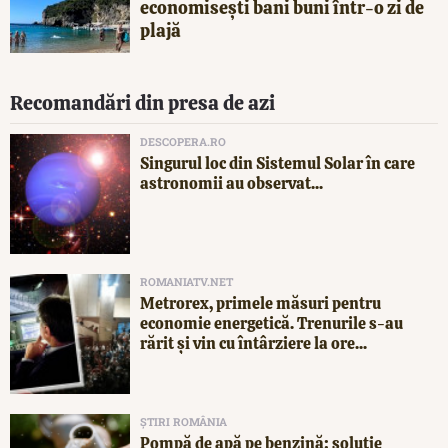
economisești bani buni într-o zi de
plajă
Recomandări din presa de azi
DESCOPERA.RO
Singurul loc din Sistemul Solar în care
astronomii au observat...
ROMANIATV.NET
Metrorex, primele măsuri pentru
economie energetică. Trenurile s-au
rărit și vin cu întârziere la ore...
ȘTIRI ROMÂNIA
Pompă de apă pe benzină: soluție