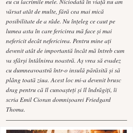
eu cu lacrimile mele. Niciodată în viaţă nu am
vărsat atât de multe, fără cea mai mică
posibilitate de a râde. Nu înţeleg ce caut pe
lumea asta în care fericirea mă face şi mai
nefericit decât nefericirea. Pentru mine aţi
devenit atât de importantă încât mă întreb cum
va sfârşi întâlnirea noastră. Aş vrea să evadez
cu dumneavoastră într-o insulă părăsită şi să
plâng toată ziua. Acest loc mi-a devenit brusc
drag pentru că îl cunoaşteţi şi îl îndrăgiţi, îi
scria Emil Cioran domnișoarei Friedgard
Thoma.