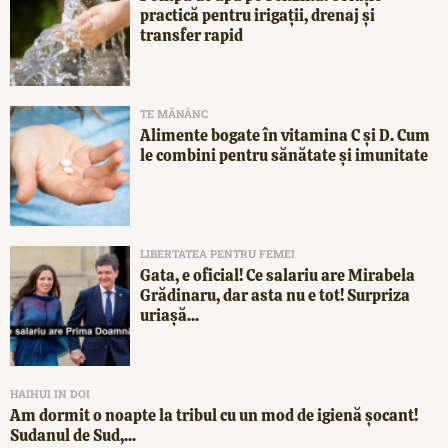
practică pentru irigații, drenaj și
transfer rapid
TE MĂNÂNC
Alimente bogate în vitamina C și D. Cum
le combini pentru sănătate și imunitate
LIBERTATEA PENTRU FEMEI
Gata, e oficial! Ce salariu are Mirabela
Grădinaru, dar asta nu e tot! Surpriza
uriașă...
HAIHUI IN DOI
Am dormit o noapte la tribul cu un mod de igienă șocant!
Sudanul de Sud,...