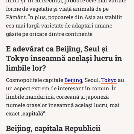
lumii și, în consecință, produce cele mai variate
forme de vegetație și viață animală de pe
Pământ. În plus, popoarele din Asia au stabilit
cea mai largă varietate de adaptări umane
găsite pe oricare dintre continente.
E adevărat ca Beijing, Seul și
Tokyo înseamnă același lucru în
limbile lor?
Cosmopolitele capitale
Beijing
, Seoul,
Tokyo
au
un aspect extrem de interesant în comun. În
limbile mandarină, coreeană și japoneză
numele orașelor înseamnă același lucru, mai
exact „
capitală
”.
Beijing, capitala Republicii