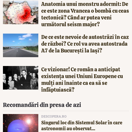
Anatomia unui monstru adormit: De
ce este zona Vrancea o bombă cu ceas
tectonică? Când ar putea veni
următorul seism major?
De ce este nevoie de autostrăzi în caz
de război? Ce rol va avea autostrada
A7 de la București la Iași?
Ce vizionar! Ce român a anticipat
existența unei Uniuni Europene cu
mulți ani înainte ca ea să se
înfăptuiască?
Recomandări din presa de azi
DESCOPERA.RO
Singurul loc din Sistemul Solar în care
astronomii au observat...