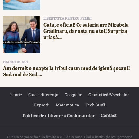
LIBERTATEA PENTRU FEMEI
Gata, e oficial! Ce salariu are Mirabela
Grădinaru, dar asta nu e tot! Surpriza
uriașă...
HAIHUI IN DOI
Am dormit o noapte la tribul cu un mod de igienă șocant!
Sudanul de Sud,...
Istorie
Care e diferența
Geografie
Gramatică/Vocabular
Expresii
Matematica
Tech Stuff
Contact
Politica de utilizare a Cookie‐urilor
Citarea se poate face în limita a 250 de semne. Nici o instituţie sau persoană