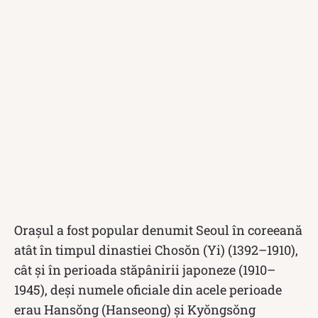
Orașul a fost popular denumit Seoul în coreeană
atât în timpul dinastiei Chosŏn (Yi) (1392–1910),
cât și în perioada stăpânirii japoneze (1910–
1945), deși numele oficiale din acele perioade
erau Hansŏng (Hanseong) și Kyŏngsŏng