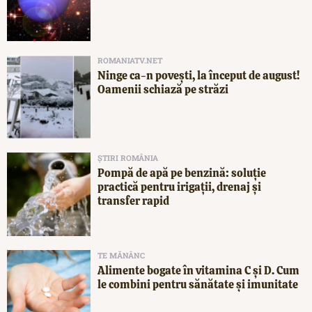
ROMANIATV.NET
Ninge ca-n povești, la început de august!
Oamenii schiază pe străzi
ȘTIRI ROMÂNIA
Pompă de apă pe benzină: soluție
practică pentru irigații, drenaj și
transfer rapid
TE MĂNÂNC
Alimente bogate în vitamina C și D. Cum
le combini pentru sănătate și imunitate