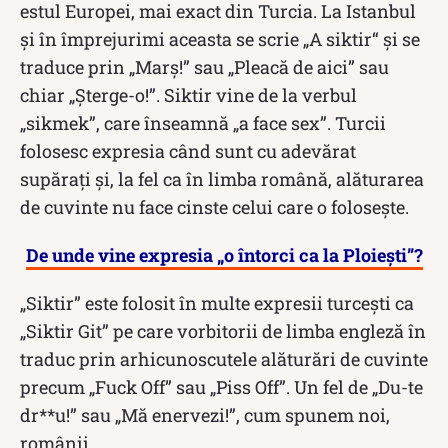
estul Europei, mai exact din Turcia. La Istanbul
și în împrejurimi aceasta se scrie „A siktir“ și se
traduce prin „Marș!” sau „Pleacă de aici” sau
chiar „Șterge-o!”. Siktir vine de la verbul
„sikmek”, care înseamnă „a face sex”. Turcii
folosesc expresia când sunt cu adevărat
supărați și, la fel ca în limba română, alăturarea
de cuvinte nu face cinste celui care o folosește.
De unde vine expresia „o întorci ca la Ploiești”?
„Siktir” este folosit în multe expresii turcești ca
„Siktir Git” pe care vorbitorii de limba engleză în
traduc prin arhicunoscutele alăturări de cuvinte
precum „Fuck Off” sau „Piss Off”. Un fel de „Du-te
dr**u!” sau „Mă enervezi!”, cum spunem noi,
românii.