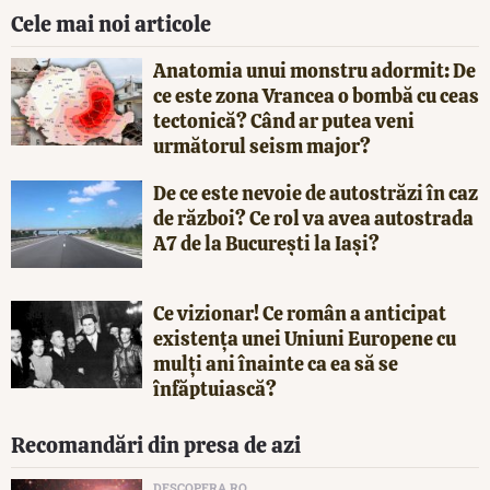
Cele mai noi articole
Anatomia unui monstru adormit: De
ce este zona Vrancea o bombă cu ceas
tectonică? Când ar putea veni
următorul seism major?
De ce este nevoie de autostrăzi în caz
de război? Ce rol va avea autostrada
A7 de la București la Iași?
Ce vizionar! Ce român a anticipat
existența unei Uniuni Europene cu
mulți ani înainte ca ea să se
înfăptuiască?
Recomandări din presa de azi
DESCOPERA.RO