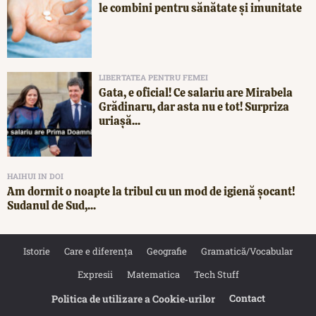
le combini pentru sănătate și imunitate
LIBERTATEA PENTRU FEMEI
Gata, e oficial! Ce salariu are Mirabela
Grădinaru, dar asta nu e tot! Surpriza
uriașă...
HAIHUI IN DOI
Am dormit o noapte la tribul cu un mod de igienă șocant!
Sudanul de Sud,...
Istorie
Care e diferența
Geografie
Gramatică/Vocabular
Expresii
Matematica
Tech Stuff
Contact
Politica de utilizare a Cookie‐urilor