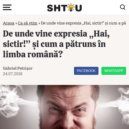
Acasa
»
Ca să știm
»
De unde vine expresia „Hai, sictir!” și cum a p
De unde vine expresia „Hai,
sictir!” și cum a pătruns în
limba română?
Gabriel Petrișor
FACEBOOK
WHATSAPP
24.07.2018