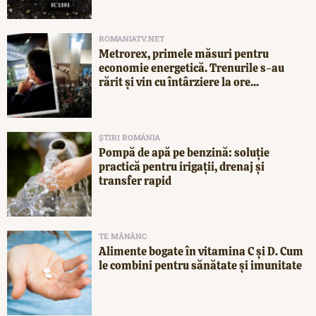
ROMANIATV.NET
Metrorex, primele măsuri pentru
economie energetică. Trenurile s-au
rărit și vin cu întârziere la ore...
ȘTIRI ROMÂNIA
Pompă de apă pe benzină: soluție
practică pentru irigații, drenaj și
transfer rapid
TE MĂNÂNC
Alimente bogate în vitamina C și D. Cum
le combini pentru sănătate și imunitate