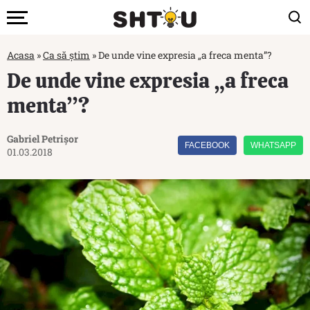
Acasa
»
Ca să știm
»
De unde vine expresia „a freca menta”?
De unde vine expresia „a freca
menta”?
Gabriel Petrișor
FACEBOOK
WHATSAPP
01.03.2018