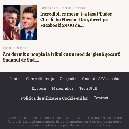
LIBERTATEA PENTRU FEMEI
Incredibil ce mesaj i-a lăsat Tudor
Chirilă lui Nicușor Dan, direct pe
Facebook! 2400 de...
HAIHUI IN DOI
Am dormit o noapte la tribul cu un mod de igienă șocant!
Sudanul de Sud,...
Istorie
Care e diferența
Geografie
Gramatică/Vocabular
Expresii
Matematica
Tech Stuff
Contact
Politica de utilizare a Cookie‐urilor
Citarea se poate face în limita a 250 de semne. Nici o instituţie sau persoană
(site-uri, instituţii mass-media, firme de monitorizare) nu poate reproduce
integral scrierile publicistice purtătoare de Drepturi de Autor.