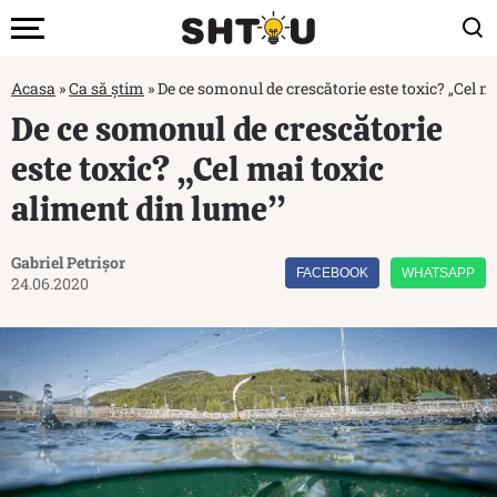
Acasa
»
Ca să știm
»
De ce somonul de crescătorie este toxic? „Cel m
De ce somonul de crescătorie
este toxic? „Cel mai toxic
aliment din lume”
Gabriel Petrișor
FACEBOOK
WHATSAPP
24.06.2020