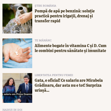
ȘTIRI ROMÂNIA
Pompă de apă pe benzină: soluție
practică pentru irigații, drenaj și
transfer rapid
TE MĂNÂNC
Alimente bogate în vitamina C și D. Cum
le combini pentru sănătate și imunitate
LIBERTATEA PENTRU FEMEI
Gata, e oficial! Ce salariu are Mirabela
Grădinaru, dar asta nu e tot! Surpriza
uriașă...
HAIHUI IN DOI