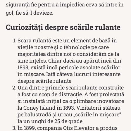
siguranță fie pentru a împiedica ceva să intre în
gol, fie să-l devieze.
Curiozități despre scările rulante
Scara rulantă este un element de bază în
viețile noastre și o tehnologie pe care
majoritatea dintre noi o considerăm de la
sine înțeles. Chiar dacă au apărut încă din
1893, există încă pericole asociate scărilor
în mișcare. Iată câteva lucruri interesante
despre scările rulante.
Una dintre primele scări rulante construite
a fost cu scop de distracție. A fost proiectată
și instalată inițial ca o plimbare inovatoare
la Coney Island în 1893. Vizitatorii stăteau
pe balustradă și urcau „scările în mișcare”
la un unghi de 25 de grade.
În 1899, compania Otis Elevator a produs