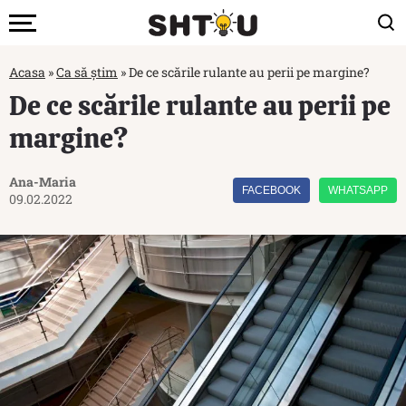
Acasa
»
Ca să știm
»
De ce scările rulante au perii pe margine?
De ce scările rulante au perii pe
margine?
Ana-Maria
FACEBOOK
WHATSAPP
09.02.2022