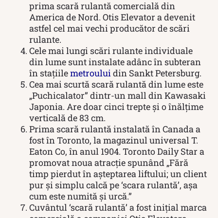
prima scară rulantă comercială din
America de Nord. Otis Elevator a devenit
astfel cel mai vechi producător de scări
rulante.
Cele mai lungi scări rulante individuale
din lume sunt instalate adânc în subteran
în stațiile
metroului
din Sankt Petersburg.
Cea mai scurtă scară rulantă din lume este
„Puchicalator” dintr-un mall din Kawasaki
Japonia. Are doar cinci trepte și o înălțime
verticală de 83 cm.
Prima scară rulantă instalată în Canada a
fost în Toronto, la magazinul universal T.
Eaton Co, în anul 1904. Toronto Daily Star a
promovat noua atracție spunând „Fără
timp pierdut în așteptarea liftului; un client
pur și simplu calcă pe ‘scara rulantă’, așa
cum este numită și urcă.”
Cuvântul ‘scară rulantă’ a fost inițial marca