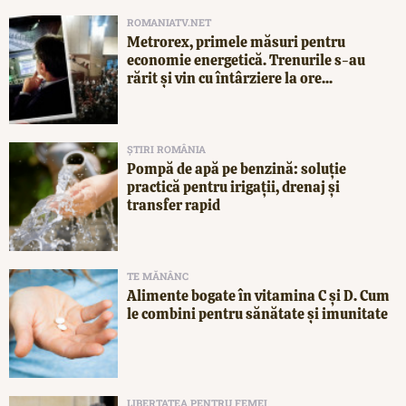
ROMANIATV.NET
Metrorex, primele măsuri pentru
economie energetică. Trenurile s-au
rărit și vin cu întârziere la ore...
ȘTIRI ROMÂNIA
Pompă de apă pe benzină: soluție
practică pentru irigații, drenaj și
transfer rapid
TE MĂNÂNC
Alimente bogate în vitamina C și D. Cum
le combini pentru sănătate și imunitate
LIBERTATEA PENTRU FEMEI