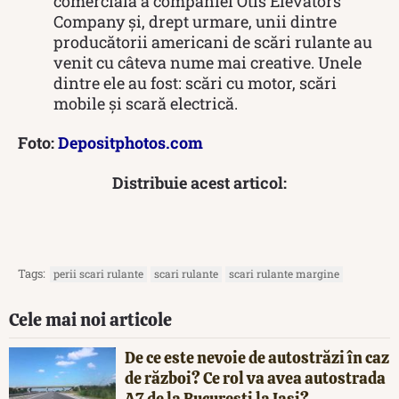
comercială a companiei Otis Elevators
Company și, drept urmare, unii dintre
producătorii americani de scări rulante au
venit cu câteva nume mai creative. Unele
dintre ele au fost: scări cu motor, scări
mobile și scară electrică.
Foto:
Depositphotos.com
Distribuie acest articol:
Tags:
perii scari rulante
scari rulante
scari rulante margine
Cele mai noi articole
De ce este nevoie de autostrăzi în caz
de război? Ce rol va avea autostrada
A7 de la București la Iași?