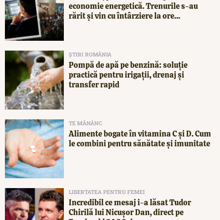
economie energetică. Trenurile s-au
rărit și vin cu întârziere la ore...
ȘTIRI ROMÂNIA
Pompă de apă pe benzină: soluție
practică pentru irigații, drenaj și
transfer rapid
TE MĂNÂNC
Alimente bogate în vitamina C și D. Cum
le combini pentru sănătate și imunitate
LIBERTATEA PENTRU FEMEI
Incredibil ce mesaj i-a lăsat Tudor
Chirilă lui Nicușor Dan, direct pe