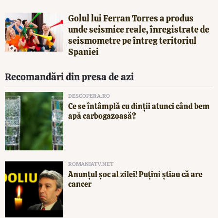
Golul lui Ferran Torres a produs
unde seismice reale, înregistrate de
seismometre pe întreg teritoriul
Spaniei
Recomandări din presa de azi
DESCOPERA.RO
Ce se întâmplă cu dinții atunci când bem
apă carbogazoasă?
ROMANIATV.NET
Anunţul şoc al zilei! Puţini ştiau că are
cancer