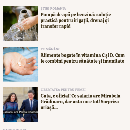
ȘTIRI ROMÂNIA
Pompă de apă pe benzină: soluție
practică pentru irigații, drenaj și
transfer rapid
TE MĂNÂNC
Alimente bogate în vitamina C și D. Cum
le combini pentru sănătate și imunitate
LIBERTATEA PENTRU FEMEI
Gata, e oficial! Ce salariu are Mirabela
Grădinaru, dar asta nu e tot! Surpriza
uriașă...