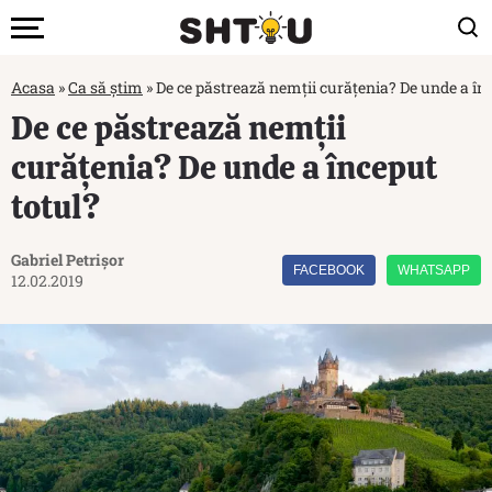
Acasa
»
Ca să știm
»
De ce păstrează nemții curățenia? De unde a în
De ce păstrează nemții
curățenia? De unde a început
totul?
Gabriel Petrișor
FACEBOOK
WHATSAPP
12.02.2019