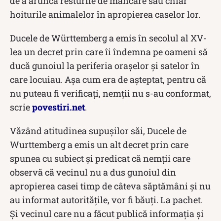
de a arunca resturile de mâncare sau chiar
hoiturile animalelor în apropierea caselor lor.
Ducele de Württemberg a emis în secolul al XV-
lea un decret prin care îi îndemna pe oameni să
ducă gunoiul la periferia orașelor și satelor în
care locuiau. Așa cum era de așteptat, pentru că
nu puteau fi verificați, nemții nu s-au conformat,
scrie
povestiri.net
.
Văzând atitudinea supușilor săi, Ducele de
Wurttemberg a emis un alt decret prin care
spunea cu subiect și predicat că nemții care
observă că vecinul nu a dus gunoiul din
apropierea casei timp de câteva săptămâni și nu
au informat autoritățile, vor fi băuți. La pachet.
Și vecinul care nu a făcut publică informația și