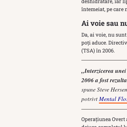
deshidratare, iar li
întemeiat, pe care 
Ai voie sau n
Da, ai voie, nu sunt
poți aduce. Directi
(TSA) în 2006.
„Interzicerea unei
2006 a fost rezulta
spune Steve Hersem
potrivt
Mental Flo
Operațiunea Overt a