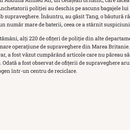
i Abdulla Ahmed Ali, un cetățean britanic, care făcea
Anchetatorii poliției au deschis pe ascuns bagajele l
sub supraveghere. Înăuntru, au găsit Tang, o băutură r
un număr mare de baterii, ceea ce a stârnit suspiciuni
ămâni, alți 220 de ofițeri de poliție din alte departam
i mare operațiune de supraveghere din Marea Britanie.
ar, a fost văzut cumpărând articole care nu păreau să
e. Odată a fost observat de ofițerii de supraveghere ar
gen într-un centru de reciclare.