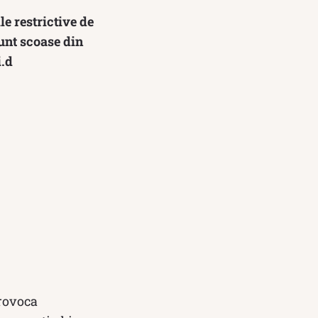
e restrictive de
sunt scoase din
i.d
provoca