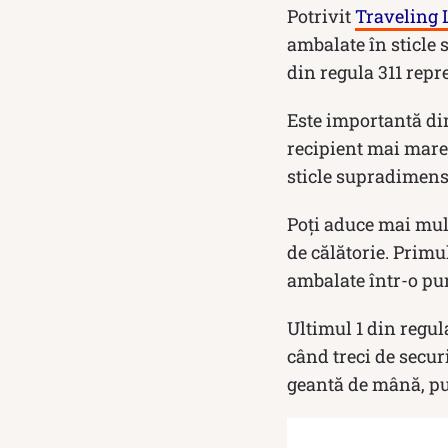
Potrivit
Traveling 
ambalate în sticle s
din regula 311 repre
Este importantă dim
recipient mai mare 
sticle supradimens
Poți aduce mai mult
de călătorie. Primul
ambalate într-o pun
Ultimul 1 din regul
când treci de secur
geantă de mână, put