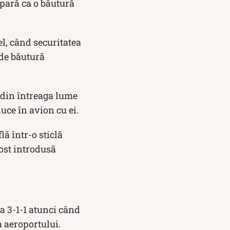
pară ca o băutură
el, când securitatea
 de băutură
ă din întreaga lume
duce în avion cu ei.
lă într-o sticlă
fost introdusă
a 3-1-1 atunci când
a aeroportului.