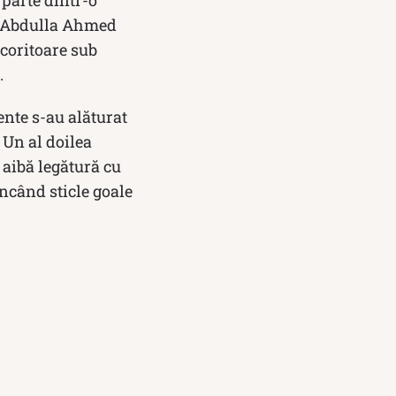
 parte dintr-o
ui Abdulla Ahmed
ăcoritoare sub
.
ente s-au alăturat
 Un al doilea
 aibă legătură cu
uncând sticle goale