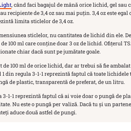
Light
, când faci bagajul de mână orice lichid, gel sau 
au recipiente de 3,4 oz sau mai puțin. 3,4 oz este egal c
zintă limita sticlelor de 3,4 oz.
ensiunea sticlelor, nu cantitatea de lichid din ele. D
de 100 ml care conține doar 3 oz de lichid. Ofițerul TS
ionate chiar dacă sunt pe jumătate goale.
 de 100 ml de orice lichid, dar ar trebui să fie ambala
 1 din regula 3-1-1 reprezintă faptul că toate lichidele 
gă de plastic, transparentă de preferat, de un litru.
a 3-1-1 reprezintă faptul că ai voie doar o pungă de pl
itate. Nu este o pungă per valiză. Dacă tu și un partene
eți aduce două astfel de pungi.