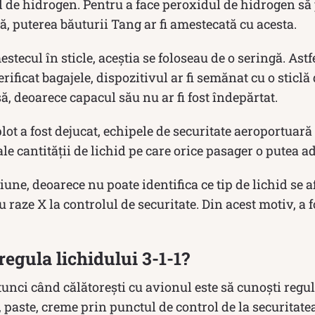
 de hidrogen. Pentru a face peroxidul de hidrogen să 
, puterea băuturii Tang ar fi amestecată cu acesta.
stecul în sticle, aceștia se foloseau de o seringă. Astf
erificat bagajele, dispozitivul ar fi semănat cu o sticlă
 deoarece capacul său nu ar fi fost îndepărtat.
ot a fost dejucat, echipele de securitate aeroportuar
le cantității de lichid pe care orice pasager o putea a
une, deoarece nu poate identifica ce tip de lichid se af
u raze X la controlul de securitate. Din acest motiv, a 
egula lichidului 3-1-1?
unci când călătorești cu avionul este să cunoști regul
i, paste, creme prin punctul de control de la securitate