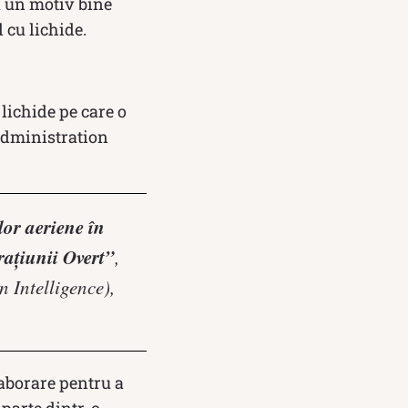
tă un motiv bine
 cu lichide.
 lichide pe care o
 Administration
lor aeriene în
rațiunii Overt”
,
 Intelligence),
laborare pentru a