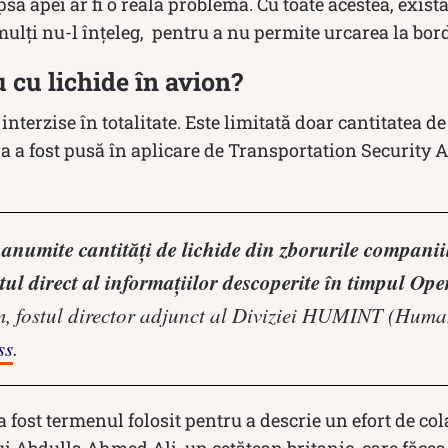
psa apei ar fi o reală problemă. Cu toate acestea, exis
mulți nu-l înțeleg, pentru a nu permite urcarea la bord
u cu lichide în avion?
 interzise în totalitate. Este limitată doar cantitatea de
va a fost pusă în aplicare de Transportation Security
 anumite cantități de lichide din zborurile companii
tul direct al informațiilor descoperite în timpul Ope
, fostul director adjunct al Diviziei HUMINT (Human
ss
.
 fost termenul folosit pentru a descrie un efort de co