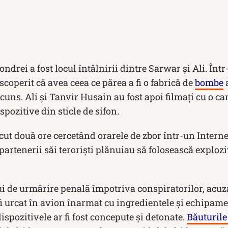
ondrei a fost locul întâlnirii dintre Sarwar și Ali. În
escoperit că avea ceea ce părea a fi o fabrică de
bombe
a
ascuns. Ali și Tanvir Husain au fost apoi filmați cu o 
pozitive din sticle de sifon.
ecut două ore cercetând orarele de zbor într-un Internet
 partenerii săi teroriști plănuiau să folosească exploz
i de urmărire penală împotriva conspiratorilor, acuza
 fi urcat în avion înarmat cu ingredientele și echipame
ispozitivele ar fi fost concepute și detonate.
Băuturile