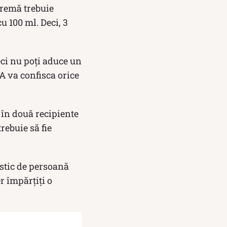
cremă trebuie
u 100 ml. Deci, 3
eci nu poți aduce un
A va confisca orice
t în două recipiente
trebuie să fie
astic de persoană
r împărțiți o