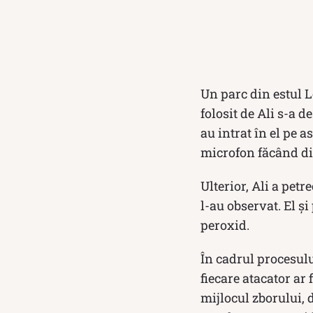
Un parc din estul L
folosit de Ali s-a d
au intrat în el pe 
microfon făcând dis
Ulterior, Ali a petr
l-au observat. El și
peroxid.
În cadrul procesulu
fiecare atacator ar
mijlocul zborului, d