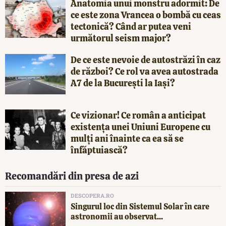
Anatomia unui monstru adormit: De
ce este zona Vrancea o bombă cu ceas
tectonică? Când ar putea veni
următorul seism major?
De ce este nevoie de autostrăzi în caz
de război? Ce rol va avea autostrada
A7 de la București la Iași?
Ce vizionar! Ce român a anticipat
existența unei Uniuni Europene cu
mulți ani înainte ca ea să se
înfăptuiască?
Recomandări din presa de azi
DESCOPERA.RO
Singurul loc din Sistemul Solar în care
astronomii au observat...