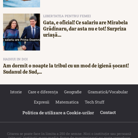
LIBERTATEA PENTRU FEMEI
Gata, e oficial! Ce salariu are Mirabela
Grădinaru, dar asta nu e tot! Surpriza
uriașă...
HAIHUI IN DOI
Am dormit o noapte la tribul cu un mod de igienă șocant!
Sudanul de Sud,...
Istorie
Care e diferența
Geografie
Gramatică/Vocabular
Expresii
Matematica
Tech Stuff
Contact
Politica de utilizare a Cookie‐urilor
Citarea se poate face în limita a 250 de semne. Nici o instituţie sau persoană
(site-uri, instituţii mass-media, firme de monitorizare) nu poate reproduce