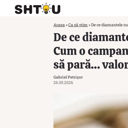
Acasa
»
Ca să știm
»
De ce diamantele nu
De ce diamante
Cum o campani
să pară… valo
Gabriel Petrișor
26.05.2026