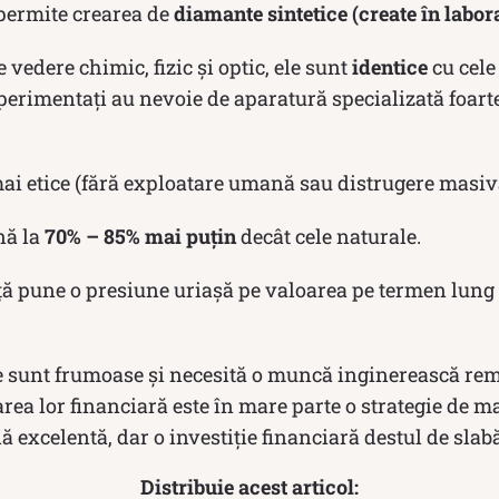
 permite crearea de
diamante sintetice (create în labor
 vedere chimic, fizic și optic, ele sunt
identice
cu cele
xperimentați au nevoie de aparatură specializată foar
ai etice (fără exploatare umană sau distrugere masiv
nă la
70% – 85% mai puțin
decât cele naturale.
ață pune o presiune uriașă pe valoarea pe termen lung
 sunt frumoase și necesită o muncă inginerească rem
oarea lor financiară este în mare parte o strategie de m
ă excelentă, dar o investiție financiară destul de slabă
Distribuie acest articol: