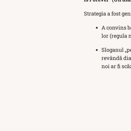
Strategia a fost ge
A convins bă
lor (regula 
Sloganul „pe
revândă dia
noi ar fi sc