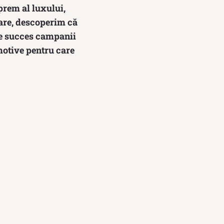
prem al luxului,
toare, descoperim că
 de succes campanii
 motive pentru care