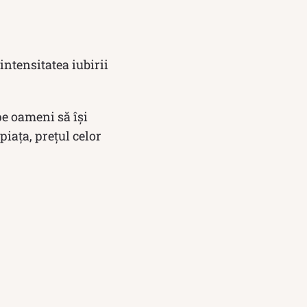
ntensitatea iubirii
pe oameni să își
iața, prețul celor