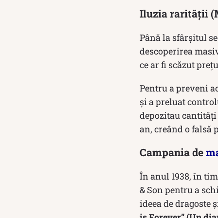
Iluzia rarității
Până la sfârșitul s
descoperirea masivă
ce ar fi scăzut preț
Pentru a preveni a
și a preluat control
depozitau cantități
an, creând o falsă 
Campania de
ma
În anul 1938, în ti
& Son pentru a sch
ideea de dragoste 
is Forever” (Un di