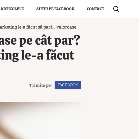
 ARTICOLELE
SHTIU PE FACEBOOK
CONTACT
arketing le-a făcut să pară… valoroase
ase pe cât par?
ng le-a făcut
Trimite pe:
FACEBOOK