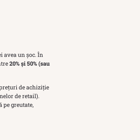
i avea un șoc. În
ntre
20% și 50% (sau
prețuri de achiziție
elor de retail).
ă pe greutate,