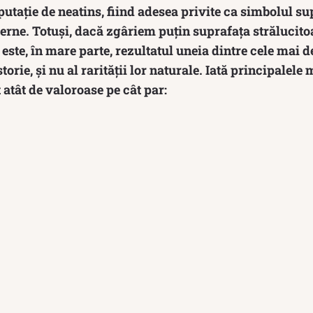
utație de neatins, fiind adesea privite ca simbolul su
i eterne. Totuși, dacă zgâriem puțin suprafața străluci
 este, în mare parte, rezultatul uneia dintre cele mai
orie, și nu al rarității lor naturale. Iată principalele
atât de valoroase pe cât par: