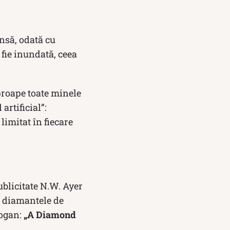
Însă, odată cu
 fie inundată, ceea
roape toate minele
artificial”:
limitat în fiecare
ublicitate N.W. Ayer
t diamantele de
logan:
„A Diamond