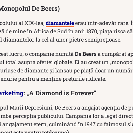
 (Monopolul De Beers)
ecolului al XIX-lea,
diamantele
erau într-adevăr rare. 
 de mine în Africa de Sud în anii 1870, piața risca să
ul diamantelor la cel al unor pietre semiprețioase.
cest lucru, o companie numită
De Beers
a cumpărat ap
ul total asupra ofertei globale. Ei au creat un „monopol 
 uriașe de diamante și lansau pe piață doar un număr 
penurie pentru a menține prețurile ridicate.
rketing
: „A Diamond is Forever”
mpul Marii Depresiuni, De Beers a angajat agenția de p
imba percepția publicului. Campania lor a legat direc
și angajament etern, culminând în 1947 cu faimosul s
amant este pentru totdeauna)
.