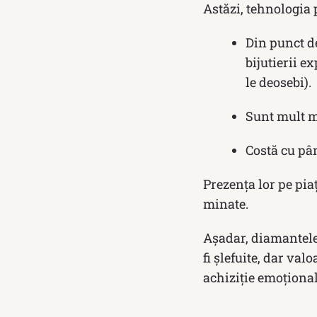
Astăzi, tehnologia
Din punct de
bijutierii e
le deosebi).
Sunt mult m
Costă cu pâ
Prezența lor pe pi
minate.
Așadar, diamantele
fi șlefuite, dar val
achiziție emoțional