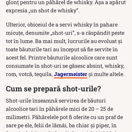
glonț pentru un păhărel de whisky. Așa a apărut
expresia „un shot de whisky”.
Ulterior, obiceiul de a servi whisky în pahare
micuțe, denumite „shot-uri”, s-a răspândit peste
tot în lume. Ba mai mult, lucrurile au evoluat și
toate băuturile tari au început să fie servite în
acest fel. Printre băuturile alcoolice care sunt
consumate în shot-uri se găsesc absint, whisky,
rom, votcă, tequila,
Jagermeister
și multe altele.
Cum se prepară shot-urile?
Shot-urile înseamnă servirea de băuturi
alcoolice tari în păhărele mici de 20 – 25 de
milimetri. Păhărelele pot fi oferite cu un praf de
sare pe ele, felii de lămâi, ba chiar și piper, în