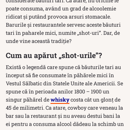
considerate băuturi tari. Ca atare, nu oricine le
poate consuma, având un grad de alcoolemie
ridicat și putând provoca arsuri stomacale.
Barurile și restaurantele servesc aceste băuturi
tari în paharele mici, numite „shot-uri”. Dar, de
unde vine această tradiție?
Cum au apărut „shot-urile”?
Există o legendă care spune că băuturile tari au
început să fie consumate în păhărele mici în
Vestul Sălbatic din Statele Unite ale Americii. Se
spune că în perioada anilor 1800 – 1900 un
singur păhărel de
whisky
costa cât un glonț de
45 de milimetri. Ca atare, cowboy care veneau la
bar sau la restaurant și nu aveau destui bani la
ei pentru a consuma alcool dădeau la schimb un