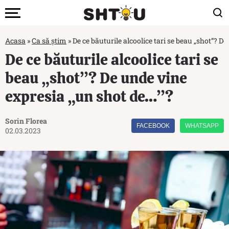
Acasa
»
Ca să știm
»
De ce băuturile alcoolice tari se beau „shot”? D
De ce băuturile alcoolice tari se
beau „shot”? De unde vine
expresia „un shot de…”?
Sorin Florea
FACEBOOK
WHATSAPP
02.03.2023