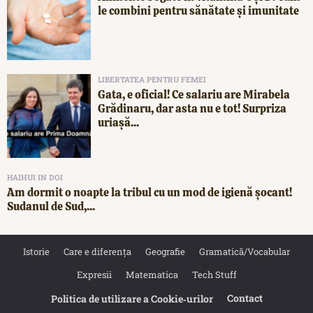
le combini pentru sănătate și imunitate
LIBERTATEA PENTRU FEMEI
Gata, e oficial! Ce salariu are Mirabela
Grădinaru, dar asta nu e tot! Surpriza
uriașă...
HAIHUI IN DOI
Am dormit o noapte la tribul cu un mod de igienă șocant!
Sudanul de Sud,...
Istorie
Care e diferența
Geografie
Gramatică/Vocabular
Expresii
Matematica
Tech Stuff
Contact
Politica de utilizare a Cookie‐urilor