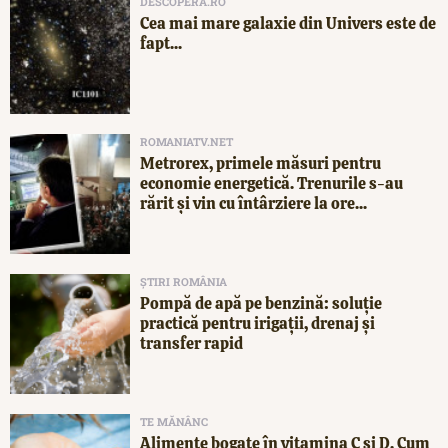
DESCOPERA.RO
Cea mai mare galaxie din Univers este de
fapt...
ROMANIATV.NET
Metrorex, primele măsuri pentru
economie energetică. Trenurile s-au
rărit și vin cu întârziere la ore...
ȘTIRI ROMÂNIA
Pompă de apă pe benzină: soluție
practică pentru irigații, drenaj și
transfer rapid
TE MĂNÂNC
Alimente bogate în vitamina C și D. Cum