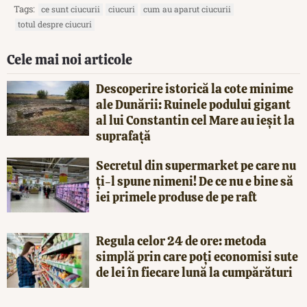
Tags:
ce sunt ciucurii
ciucuri
cum au aparut ciucurii
totul despre ciucuri
Cele mai noi articole
Descoperire istorică la cote minime
ale Dunării: Ruinele podului gigant
al lui Constantin cel Mare au ieșit la
suprafață
Secretul din supermarket pe care nu
ți-l spune nimeni! De ce nu e bine să
iei primele produse de pe raft
Regula celor 24 de ore: metoda
simplă prin care poți economisi sute
de lei în fiecare lună la cumpărături