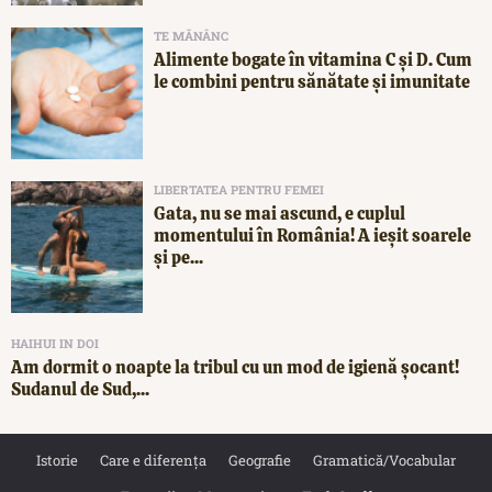
TE MĂNÂNC
Alimente bogate în vitamina C și D. Cum
le combini pentru sănătate și imunitate
LIBERTATEA PENTRU FEMEI
Gata, nu se mai ascund, e cuplul
momentului în România! A ieșit soarele
și pe...
HAIHUI IN DOI
Am dormit o noapte la tribul cu un mod de igienă șocant!
Sudanul de Sud,...
Istorie
Care e diferența
Geografie
Gramatică/Vocabular