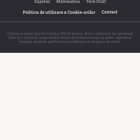
Expresii
Matematica
Tech Stuff
Contact
Politica de utilizare a Cookie‐urilor
Citarea se poate face în limita a 250 de semne. Nici o instituţie sau persoană
(site-uri, instituţii mass-media, firme de monitorizare) nu poate reproduce
integral scrierile publicistice purtătoare de Drepturi de Autor.