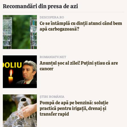
Recomandări din presa de azi
DESCOPERA.RO
Ce se întâmplă cu dinții atunci când bem
apă carbogazoasă?
ROMANIATV.NET
Anunţul şoc al zilei! Puţini ştiau că are
cancer
ȘTIRI ROMÂNIA
Pompă de apă pe benzină: soluție
practică pentru irigații, drenaj și
transfer rapid