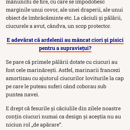
mănunchi de fire, cu care se împodobesc
marginile unui covor, ale unei draperii, ale unui
obiect de îmbrăcăminte etc. La căciuli şi pălării,
ciucurele a avut, cândva, un scop protector.
E adevărat că ardelenii au mâncat ciori și pisici
pentru a supraviețui?
Se pare că primele pălării dotate cu ciucuri au
fost cele marinăreşti. Astfel, marinarii francezi
amortizau cu ajutorul ciucurilor loviturile la cap
pe care le puteau suferi când coborau sub
puntea navei.
E drept că fesurile şi căciulile din zilele noastre
conţin ciucuri numai ca design şi aceştia nu au
niciun rol „de apărare”.